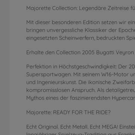
Majorette Collection: Legendäre Zeitreise fü
Mit dieser besonderen Edition setzen wir ei
bringen unvergessliche Klassiker der Epoche
eingesetzten Scheinwerfern, bedruckten Sp
Erhalte den Collection 2005 Bugatti Veyron
Perfektion in Höchstgeschwindigkeit: Der 2
Supersportwagen. Mit seinem W16-Motor und 
und Ingenieurskunst. Die ikonische Zweifarb
kompromisslosen Anspruch. Als detailgetr
Mythos eines der faszinierendsten Hypercar
Majorette: READY FOR THE RIDE?
Echt Original. Echt Metall. Echt MEGA! Eins
langjähriger Spielzeug-Tradition aus Frankr