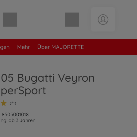
Warenkorb leer
ngen
Mehr
Über MAJORETTE
005 Bugatti Veyron
uperSport
(21)
: 8505001018
ng: ab 3 Jahren