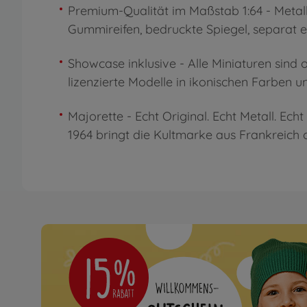
Premium-Qualität im Maßstab 1:64 - Metall
Scheinwerfer und individuell gestaltete Felg
Gummireifen, bedruckte Spiegel, separat e
Showcase inklusive - Alle Miniaturen sind of
präsentieren sich stilvoll in einer stape
lizenzierte Modelle in ikonischen Farben u
Majorette - Echt Original. Echt Metall. Ech
Fahrzeuge ins Kinderzimmer - und in di
1964 bringt die Kultmarke aus Frankreich 