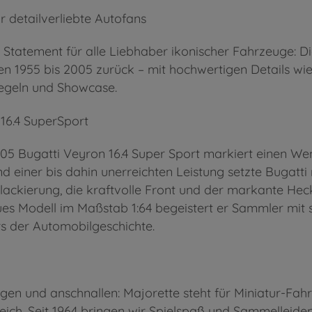
r detailverliebte Autofans
n Statement für alle Liebhaber ikonischer Fahrzeuge: 
n 1955 bis 2005 zurück – mit hochwertigen Details wie
iegeln und Showcase.
 16.4 SuperSport
005 Bugatti Veyron 16.4 Super Sport
markiert einen Wen
einer bis dahin unerreichten Leistung setzte Bugatti
lackierung, die kraftvolle Front und der markante Heck
eues Modell im Maßstab
1:64
begeistert er Sammler mit 
s der Automobilgeschichte.
teigen und anschnallen: Majorette steht für Miniatur-
eich. Seit 1964 bringen wir Spielspaß und Sammelleiden