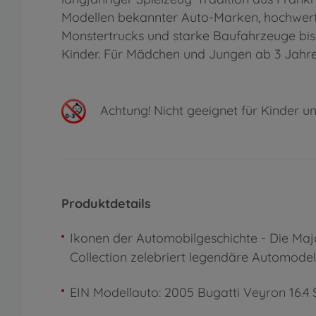
Modellen bekannter Auto-Marken, hochwerti
Monstertrucks und starke Baufahrzeuge bis hi
Kinder. Für Mädchen und Jungen ab 3 Jahren,
Achtung!
Nicht geeignet für Kinder un
Produktdetails
Ikonen der Automobilgeschichte - Die Maj
bis 2005 - für alle Auto-Enthusiasten, die
Collection zelebriert legendäre Automodel
EIN Modellauto: 2005 Bugatti Veyron 16.4