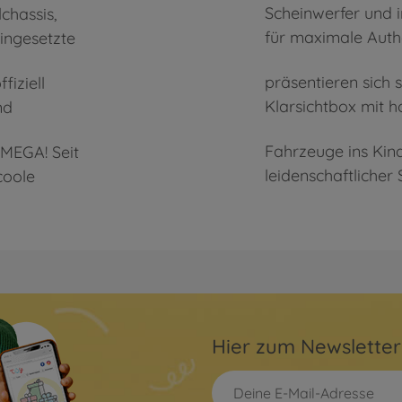
chassis,
en sorgen
für maximale Authe
ingesetzte
fiziell
lbaren
Klarsichtbox mit h
nd
t MEGA! Seit
e Vitrinen
leidenschaftlicher
coole
Hier zum Newslette