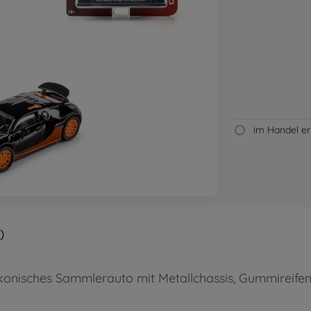
im Handel erh
)
 ikonisches Sammlerauto mit Metallchassis, Gummireife