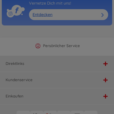
Vernetze Dich mit uns!
Entdecken
Offizieller Hersteller Shop
Versandkostenfrei ab 25€
Persönlicher Service
Schnelle Lieferung
Direktlinks
Kundenservice
Einkaufen