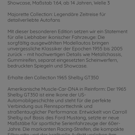
Showcase, Maßstab 1:64, ab 14 Jahren, Welle 3
Majorette Collection: Legendäre Zeitreise für
detailverliebte Autofans
Mit dieser besonderen Edition setzen wir ein Statement
für alle Liebhaber ikonischer Fahrzeuge: Die
sorgfältig ausgewählten Modellautos bringen
unvergessliche Klassiker der Epochen 1955 bis 2005
zurück – mit hochwertigen Details wie Metallchassis,
Gummireifen, separat eingesetzten Scheinwerfern,
bedruckten Spiegeln und Showcase.
Erhalte den Collection 1965 Shelby GT350
Amerikanische Muscle-Car-DNA in Reinform: Der 1965
Shelby GT350 ist eine Ikone der US-
Automobilgeschichte und steht für die perfekte
Verbindung aus Rennsporttechnik und
straßentauglicher Performance. Entwickelt von Carroll
Shelby auf Basis des Ford Mustang, setzte er neue
Maßstäbe für sportliche Serienfahrzeuge der 60er-
Jahre. Die markanten Racing-Streifen, die kompakte
Silhouette und der kraftvolle Auftritt verleihen ihm