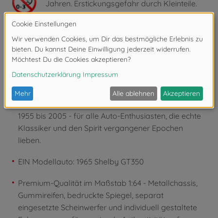
Jahren. Erstickungsgefahr durch Kleinteile.
Produktdetails
Ikonen der Automobilgeschichte - Die Majorette
Collection zelebriert legendäre Automodelle von
1955 bis 2005 - für alle Auto-Enthusiasten, die echte
Klassiker und den Spirit vergangener Epochen
lieben.
EIN Modellauto: 1965 Shelby GT350
Premium-Qualität im Maßstab 1:64 - Metallchassis,
Gummireifen, bedruckte Spiegel, separat
eingesetzte Scheinwerfer und individuell gestaltete