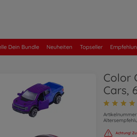
elle Dein Bundle
Neuheiten
Topseller
Empfehlu
Color
Cars, 6
Artikelnummer
Altersempfehlu
Achtung! Zu