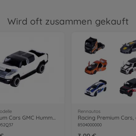
Wird oft zusammen gekauft
delle
Rennautos
Premium Cars GMC Hummer EV
052Q37
8504000000
 €
3,99 €