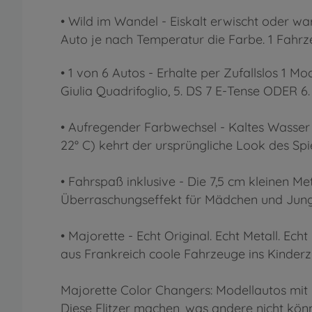
• Wild im Wandel - Eiskalt erwischt oder w
Auto je nach Temperatur die Farbe. 1 Fahrz
• 1 von 6 Autos - Erhalte per Zufallslos 1 M
Giulia Quadrifoglio, 5. DS 7 E-Tense ODER 6.
• Aufregender Farbwechsel - Kaltes Wasser o
22° C) kehrt der ursprüngliche Look des Sp
• Fahrspaß inklusive - Die 7,5 cm kleinen Me
Überraschungseffekt für Mädchen und Jung
• Majorette - Echt Original. Echt Metall. E
aus Frankreich coole Fahrzeuge ins Kinderz
Majorette Color Changers: Modellautos mit
Diese Flitzer machen, was andere nicht könn