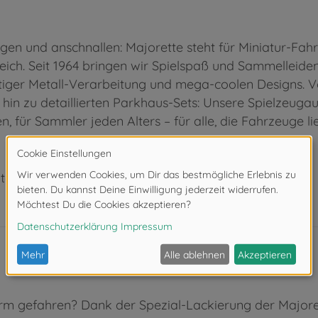
teigen und anschnallen: Majorette steht für Miniatur-
eich. Seit 1964 bringen wir Spielspaß und Sammelleiden
ger Metall-Verarbeitung und mega-coolen Designs. Vo
n zu detaillierten Parkhaus-Sets: Unsere Spielzeugauto
 für Sammler jeden Alters – für alle, die Fahrzeuge l
ter 3 Jahren. Erstickungsgefahr durch Kleinteile.
arm gefahren? Dank der Spezial-Lackierung der Majore