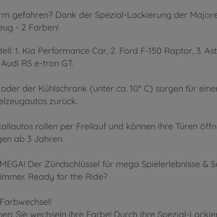
arm gefahren? Dank der Spezial-Lackierung der Majore
eug - 2 Farben!
odell: 1. Kia Performance Car, 2. Ford F-150 Raptor, 3.
 Audi RS e-tron GT.
der der Kühlschrank (unter ca. 10° C) sorgen für eine
ielzeugautos zurück.
tallautos rollen per Freilauf und können ihre Türen öffn
en ab 3 Jahren.
cht MEGA! Der Zündschlüssel für mega Spielerlebnisse &
immer. Ready for the Ride?
 Farbwechsel!
en: Sie wechseln ihre Farbe! Durch ihre Spezial-Lacki