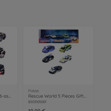
Polizei
Racing Premium Cars, 6-asst.
Rescue World 5 Pieces Giftpack
8503105001
19,99 €