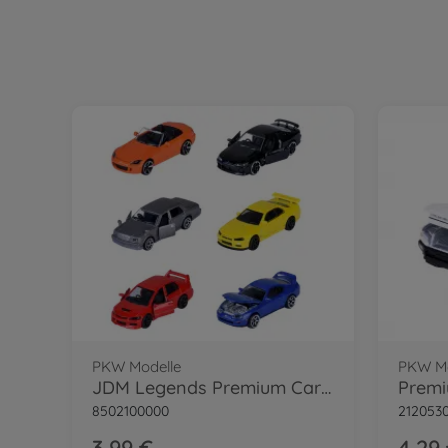
PKW Modelle
PKW Mo
JDM Legends Premium Cars, 6-sort.
8502100000
212053
3,99 €
4,29