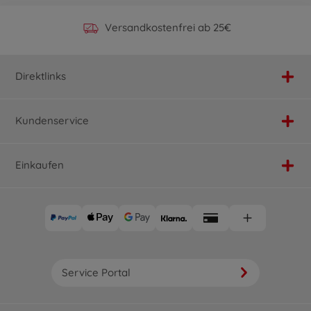
Offizieller Hersteller Shop
Versandkostenfrei ab 25€
Persönlicher Service
Schnelle Lieferung
Direktlinks
Kundenservice
Einkaufen
Service Portal