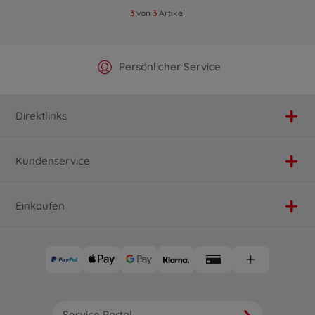
3
von
3
Artikel
Offizieller Hersteller Shop
Versandkostenfrei ab 25€
Persönlicher Service
Schnelle Lieferung
Direktlinks
Kundenservice
Einkaufen
Service Portal