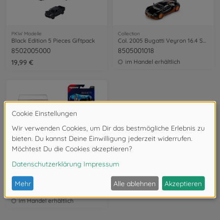
PKW Modelle
Collection
Black Edition 5 Pieces Giftpack
Col. 2005 Bugatti Veyron 16.4 SuperSport
8502005000
8505001018
19,99 €
im Handel erhältlich
Collection
Collection Series, 6-sort.
8505001024
im Handel erhältlich