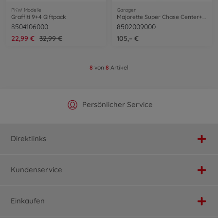
PKW Modelle
Garagen
Graffiti 9+4 Giftpack
Majorette Super Chase Center+5 Vehicles
8504106000
8502009000
22,99 €
32,99 €
105,– €
8
von
8
Artikel
Offizieller Hersteller Shop
Versandkostenfrei ab 25€
Persönlicher Service
Schnelle Lieferung
Direktlinks
Kundenservice
Einkaufen