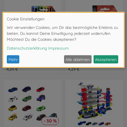
PKW Modelle
PKW Modelle
Color Changer Audi RS e-tron GT
Audi Q4 e-tron, white
212054041Q01
212053052Q42
4,29 €
4,29 €
- 30 %