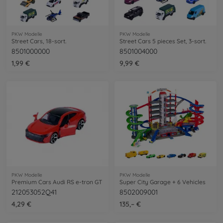
PKW Modelle
PKW Modelle
Street Cars, 18-sort.
Street Cars 5 pieces Set, 3-sort.
8501000000
8501004000
1,99 €
9,99 €
PKW Modelle
PKW Modelle
Premium Cars Audi RS e-tron GT
Super City Garage + 6 Vehicles
212053052Q41
8502009001
4,29 €
135,– €