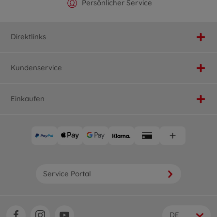
Offizieller Hersteller Shop
Versandkostenfrei ab 25€
Persönlicher Service
Schnelle Lieferung
Direktlinks
Kundenservice
Einkaufen
Service Portal
DE