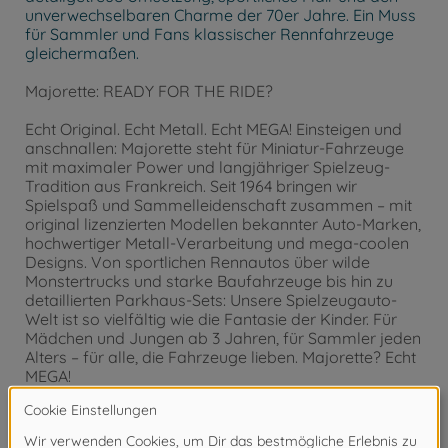
unverwechselbaren Charme der 70er Jahre. Ein Muss
für Sammler und Fans klassischer Rennfahrzeuge
gleichermaßen.
Majorette: READY FOR THE RIDE?
Echt Original. Echt Metall. Echt MEGA! Einsteigen und
anschnallen: Majorette steht für Miniatur-Fahrzeuge
mit maximaler Power und langjähriger Spielzeug-
Tradition aus Frankreich. Seit 1964 bringen wir
Spielspaß und Sammelleidenschaft zusammen – mit
original lizenzierten Modellen bekannter Auto-Marken,
hochwertiger Metall-Verarbeitung und mega-coolen
Designs. Von sportlichen Rennautos über wilde
Monstertrucks und starke Baufahrzeuge bis hin zu
detaillierten Parkhaus-Sets: Unsere Spielzeugauto-
Welt ist so vielfältig wie die Fantasie der Kinder. Für
Mädchen und Jungen ab 3 Jahren, für Sammler jeden
Alters – für alle, die Fahrzeuge lieben. Majorette? Echt
MEGA!
Achtung!
Nicht geeignet für Kinder unter 3
Jahren. Erstickungsgefahr durch Kleinteile.