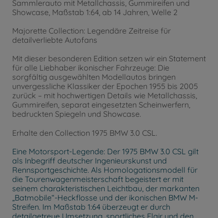
Sammlerauto mit Metallchassis, Gummireifen und
Showcase, Maßstab 1:64, ab 14 Jahren, Welle 2
Majorette Collection: Legendäre Zeitreise für
detailverliebte Autofans
Mit dieser besonderen Edition setzen wir ein Statement
für alle Liebhaber ikonischer Fahrzeuge: Die
sorgfältig ausgewählten Modellautos bringen
unvergessliche Klassiker der Epochen 1955 bis 2005
zurück – mit hochwertigen Details wie Metallchassis,
Gummireifen, separat eingesetzten Scheinwerfern,
bedruckten Spiegeln und Showcase.
Erhalte den Collection 1975 BMW 3.0 CSL.
Eine Motorsport-Legende: Der 1975 BMW 3.0 CSL gilt
als Inbegriff deutscher Ingenieurskunst und
Rennsportgeschichte. Als Homologationsmodell für
die Tourenwagenmeisterschaft begeistert er mit
seinem charakteristischen Leichtbau, der markanten
„Batmobile“-Heckflosse und der ikonischen BMW M-
Streifen. Im Maßstab 1:64 überzeugt er durch
detailgetreue Umsetzung, sportliches Flair und den