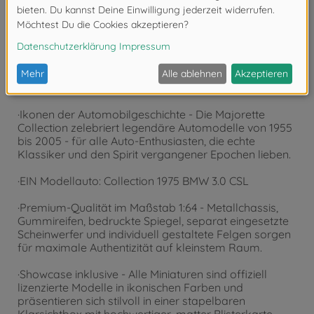
Produktdetails
·Ikonen der Automobilgeschichte - Die Majorette
Collection zelebriert legendäre Automodelle von 1955
bis 2005 - für alle Auto-Enthusiasten, die echte
Klassiker und den Spirit vergangener Epochen lieben.
·EIN Modellauto: Collection 1975 BMW 3.0 CSL
·Premium-Qualität im Maßstab 1:64 - Metallchassis,
Gummireifen, bedruckte Spiegel, separat eingesetzte
Scheinwerfer und individuell gestaltete Felgen sorgen
für maximale Authentizität auf kleinstem Raum.
·Showcase inklusive - Alle Miniaturen sind offiziell
lizenzierte Modelle in ikonischen Farben und
präsentieren sich stilvoll in einer stapelbaren