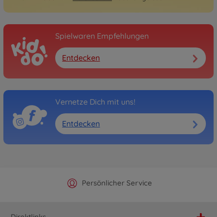
Spielwaren Empfehlungen
Entdecken
Vernetze Dich mit uns!
Entdecken
Offizieller Hersteller Shop
Versandkostenfrei ab 25€
Persönlicher Service
Schnelle Lieferung
Direktlinks