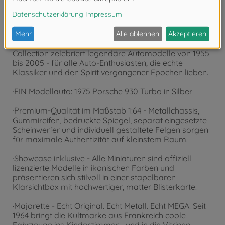
Produktdetails
·Ikonen der Automobilgeschichte - Die Majorette
Collection zelebriert legendäre Automodelle von 1955
bis 2005 - für alle Auto-Enthusiasten, die echte
Klassiker und den Spirit vergangener Epochen lieben.
·EIN Modellauto: 1975 Porsche 930 Turbo in Silber
·Premium-Qualität im Maßstab 1:64 - Metallchassis,
Gummireifen, bedruckte Spiegel, separat eingesetzte
Scheinwerfer und individuell gestaltete Felgen sorgen
für maximale Authentizität auf kleinstem Raum.
·Showcase inklusive - Alle Miniaturen sind offiziell
lizenzierte Modelle in ikonischen Farben und
präsentieren sich stilvoll in einer stapelbaren
Klarsichtbox mit hochwertiger, matter Blisterkarte.
·Majorette - Echt Original. Echt Metall. Echt MEGA! Seit
1964 bringt die Kultmarke aus Frankreich coole