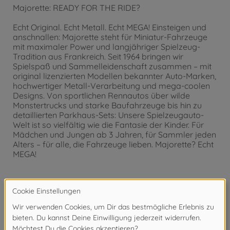
Majorette: READY FOR THE RIDE?
Echt Original. Echt Metall. Echt MEGA! Einsteigen und
anschnallen: Majorette steht für Miniatur-Fahrzeuge
mit maximaler Power und langjähriger Spielzeug-
Tradition aus Frankreich. Seit 1964 bringen wir
Spielspaß und Sammelleidenschaft zusammen – mit
original lizenzierten Modellen bekannter Auto-Marken,
hochwertiger Metall-Verarbeitung und mega-coolen
Designs. Von sportlichen Rennautos über wilde
Monstertrucks und starke Baufahrzeuge bis hin zu
detaillierten Parkhaus-Sets: Unsere Spielzeugauto-
Welt ist so vielfältig wie die Fantasie der Kinder. Für
Mädchen und Jungen ab 3 Jahren, für Sammler jeden
Alters – für alle, die Fahrzeuge lieben. Majorette? Echt
MEGA!
Achtung!
Nicht für Kinder unter 14 Jahren geeignet.