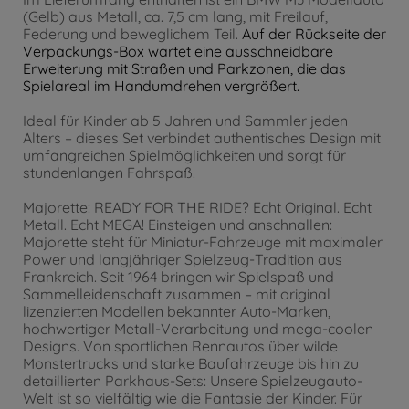
(Gelb) aus Metall, ca. 7,5 cm lang, mit Freilauf,
Federung und beweglichem Teil.
Auf der Rückseite der
Verpackungs-Box wartet eine ausschneidbare
Erweiterung mit Straßen und Parkzonen, die das
Spielareal im Handumdrehen vergrößert.
Ideal für Kinder ab 5 Jahren und Sammler jeden
Alters – dieses Set verbindet authentisches Design mit
umfangreichen Spielmöglichkeiten und sorgt für
stundenlangen Fahrspaß.
Majorette: READY FOR THE RIDE? Echt Original. Echt
Metall. Echt MEGA! Einsteigen und anschnallen:
Majorette steht für Miniatur-Fahrzeuge mit maximaler
Power und langjähriger Spielzeug-Tradition aus
Frankreich. Seit 1964 bringen wir Spielspaß und
Sammelleidenschaft zusammen – mit original
lizenzierten Modellen bekannter Auto-Marken,
hochwertiger Metall-Verarbeitung und mega-coolen
Designs. Von sportlichen Rennautos über wilde
Monstertrucks und starke Baufahrzeuge bis hin zu
detaillierten Parkhaus-Sets: Unsere Spielzeugauto-
Welt ist so vielfältig wie die Fantasie der Kinder. Für