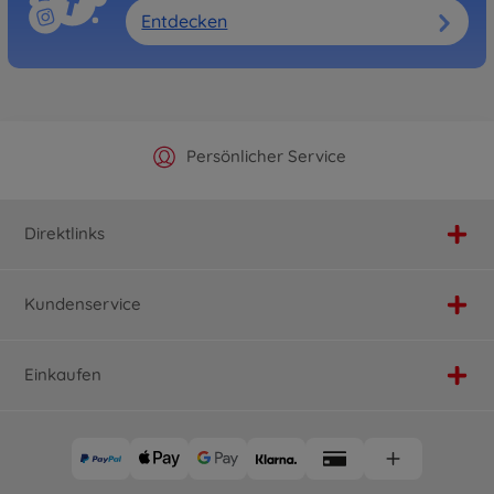
Entdecken
Offizieller Hersteller Shop
Versandkostenfrei ab 25€
Persönlicher Service
Schnelle Lieferung
Direktlinks
Kundenservice
Einkaufen