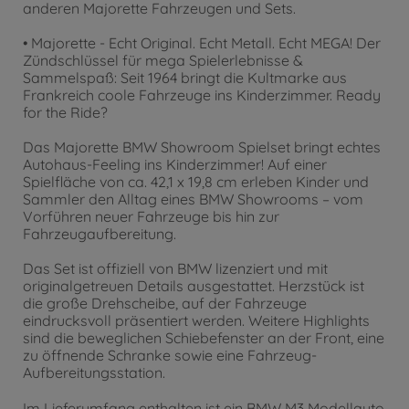
anderen Majorette Fahrzeugen und Sets.
• Majorette - Echt Original. Echt Metall. Echt MEGA! Der
Zündschlüssel für mega Spielerlebnisse &
Sammelspaß: Seit 1964 bringt die Kultmarke aus
Frankreich coole Fahrzeuge ins Kinderzimmer. Ready
for the Ride?
Das Majorette BMW Showroom Spielset bringt echtes
Autohaus-Feeling ins Kinderzimmer! Auf einer
Spielfläche von ca. 42,1 x 19,8 cm erleben Kinder und
Sammler den Alltag eines BMW Showrooms – vom
Vorführen neuer Fahrzeuge bis hin zur
Fahrzeugaufbereitung.
Das Set ist offiziell von BMW lizenziert und mit
originalgetreuen Details ausgestattet. Herzstück ist
die große Drehscheibe, auf der Fahrzeuge
eindrucksvoll präsentiert werden. Weitere Highlights
sind die beweglichen Schiebefenster an der Front, eine
zu öffnende Schranke sowie eine Fahrzeug-
Aufbereitungsstation.
Im Lieferumfang enthalten ist ein BMW M3 Modellauto