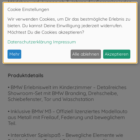
Mädchen und Jungen ab 3 Jahren, für Sammler jeden
Alters – für alle, die Fahrzeuge lieben. Majorette? Echt
MEGA!
Achtung!
Nicht geeignet für Kinder unter 3
Jahren. Erstickungsgefahr durch Kleinteile.
Produktdetails
• BMW Erlebniswelt im Kinderzimmer – Detailreiches
Showroom-Set mit BMW Branding, Drehscheibe,
Schiebefenster, Tor und Waschstation
• Inklusive BMW M3 – Offiziell lizenziertes Modellauto
aus Metall mit Freilauf, Federung und beweglichem
Teil.
• Interaktiver Spielspaß – Bewegliche Elemente wie