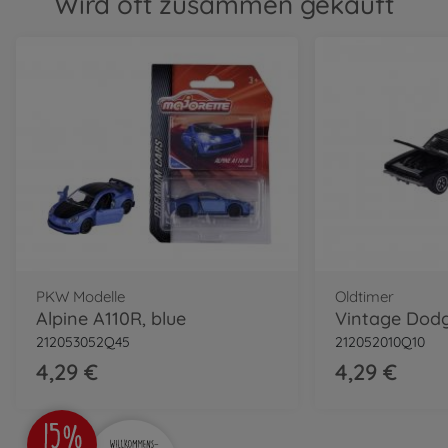
Wird oft zusammen gekauft
PKW Modelle
Oldtimer
Alpine A110R, blue
212053052Q45
212052010Q10
4,29 €
4,29 €