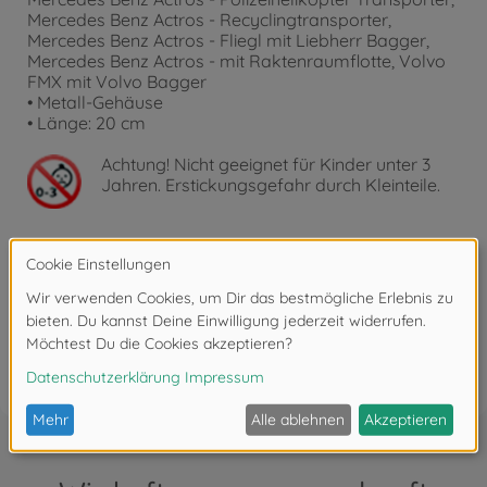
Mercedes Benz Actros - Recyclingtransporter,
Mercedes Benz Actros - Fliegl mit Liebherr Bagger,
Mercedes Benz Actros - mit Raktenraumflotte, Volvo
FMX mit Volvo Bagger
• Metall-Gehäuse
• Länge: 20 cm
Achtung!
Nicht geeignet für Kinder unter 3
Jahren. Erstickungsgefahr durch Kleinteile.
Bewertungen (12)
FAQ (3)