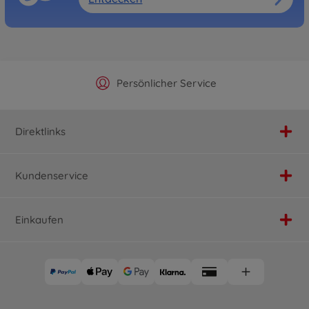
Offizieller Hersteller Shop
Versandkostenfrei ab 25€
Persönlicher Service
Schnelle Lieferung
Direktlinks
Kundenservice
Einkaufen