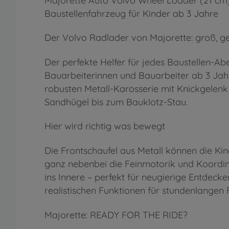
Majorette Auto Volvo Wheel Loader (21 cm) 
Baustellenfahrzeug für Kinder ab 3 Jahre
Der Volvo Radlader von Majorette: groß, gel
Der perfekte Helfer für jedes Baustellen-Ab
Bauarbeiterinnen und Bauarbeiter ab 3 Jah
robusten Metall-Karosserie mit Knickgelenk m
Sandhügel bis zum Bauklotz-Stau.
Hier wird richtig was bewegt
Die Frontschaufel aus Metall können die Ki
ganz nebenbei die Feinmotorik und Koordina
ins Innere – perfekt für neugierige Entdeck
realistischen Funktionen für stundenlangen 
Majorette: READY FOR THE RIDE?