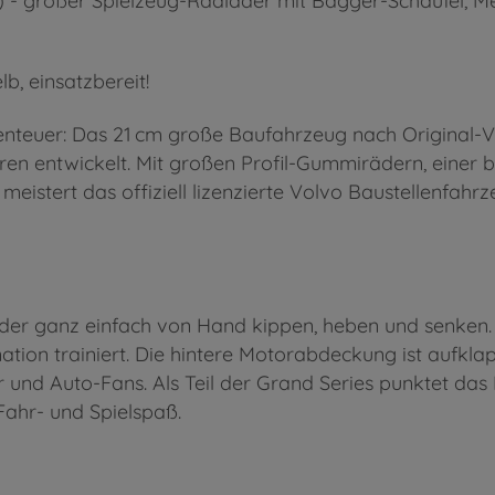
- großer Spielzeug-Radlader mit Bagger-Schaufel, Meta
b, einsatzbereit!
enteuer: Das 21 cm große Baufahrzeug nach Original-Vo
ren entwickelt. Mit großen Profil-Gummirädern, einer
eistert das offiziell lizenzierte Volvo Baustellenfahr
nder ganz einfach von Hand kippen, heben und senken. 
tion trainiert. Die hintere Motorabdeckung ist aufkl
er und Auto-Fans. Als Teil der Grand Series punktet das
Fahr- und Spielspaß.