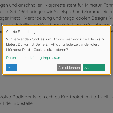
teigen und anschnallen: Majorette steht für Miniatur-
eich. Seit 1964 bringen wir Spielspaß und Sammelleiden
ger Metall-Verarbeitung und mega-coolen Designs. Vo
n zu detaillierten Parkhaus-Sets: Unsere Spielzeugauto
 für Sammler jeden Alters – für alle, die Fahrzeuge l
ter 3 Jahren. Erstickungsgefahr durch Kleinteile.
olvo Radlader ist ein echtes Kraftpaket: mit offiziell 
uf der Baustelle!