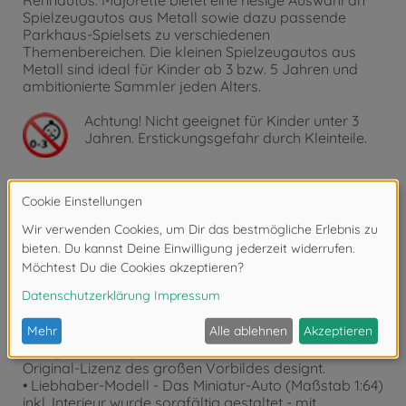
Spielzeugautos aus Metall sowie dazu passende
Parkhaus-Spielsets zu verschiedenen
Themenbereichen. Die kleinen Spielzeugautos aus
Metall sind ideal für Kinder ab 3 bzw. 5 Jahren und
ambitionierte Sammler jeden Alters.
Achtung!
Nicht geeignet für Kinder unter 3
Jahren. Erstickungsgefahr durch Kleinteile.
Produktdetails
• 1 Auto mit Sammelkarte - diese enthält viele
interessante Details über den beliebten Dodge
• Berühmter Klassiker - dieser Dodge Charger R/T hat
Autogeschichte geschrieben! Er wurde nach der
Original-Lizenz des großen Vorbildes designt.
• Liebhaber-Modell - Das Miniatur-Auto (Maßstab 1:64)
inkl. Interieur wurde sorgfältig gestaltet - mit