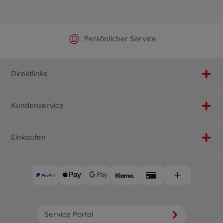
Offizieller Hersteller Shop
Versandkostenfrei ab 25€
Persönlicher Service
Schnelle Lieferung
Direktlinks
Kundenservice
Einkaufen
Service Portal