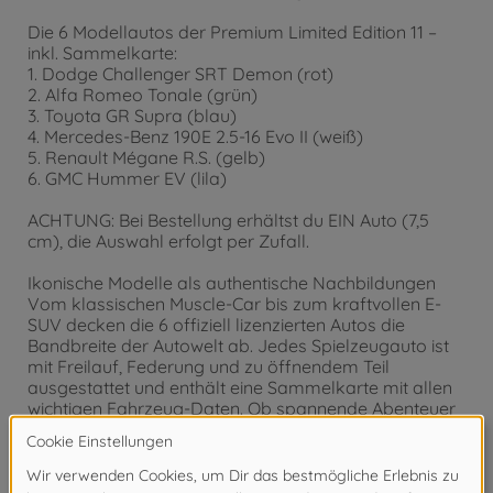
Die 6 Modellautos der Premium Limited Edition 11 –
inkl. Sammelkarte:
1. Dodge Challenger SRT Demon (rot)
2. Alfa Romeo Tonale (grün)
3. Toyota GR Supra (blau)
4. Mercedes-Benz 190E 2.5-16 Evo II (weiß)
5. Renault Mégane R.S. (gelb)
6. GMC Hummer EV (lila)
ACHTUNG: Bei Bestellung erhältst du EIN Auto (7,5
cm), die Auswahl erfolgt per Zufall.
Ikonische Modelle als authentische Nachbildungen
Vom klassischen Muscle-Car bis zum kraftvollen E-
SUV decken die 6 offiziell lizenzierten Autos die
Bandbreite der Autowelt ab. Jedes Spielzeugauto ist
mit Freilauf, Federung und zu öffnendem Teil
ausgestattet und enthält eine Sammelkarte mit allen
wichtigen Fahrzeug-Daten. Ob spannende Abenteuer
ab 3 Jahren oder als Blickfang in der Vitrine: Die
robusten Metallautos begeistern Kinder und
Autoliebhaber gleichermaßen. Perfekt als kleine
Geschenk-Überraschung für zwischendurch!