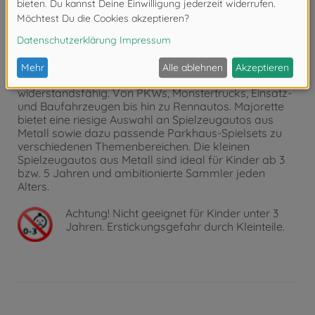
Über Majorette
Die Kultmarke aus Frankreich verzaubert seit 1964
Autofans auf der ganzen Welt. Die realitätsgetreuen
und original lizenzierten Modelle weltweit bekannter
Automarken sind besonders hochwertig und
widerstandsfähig. Von PKWs, Monstertrucks, Einsatz-
und Baufahrzeugen bis hin zu Rennautos. Majorette
bietet eine riesige Auswahl an Spielzeugautos aus
Metall sowie dazu passende Parkhaus-Spielsets zu
verschiedenen Themenbereichen. Die kleinen
Spielzeugautos aus Metall sind ideal für Kinder ab 3
bzw. 5 Jahren und ambitionierte Sammler jeden
Alters.
Achtung!
Nicht geeignet für Kinder unter 3
Jahren. Erstickungsgefahr durch Kleinteile.