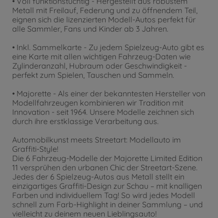
• Voll funktionstüchtig - Hergestellt aus robustem
Metall mit Freilauf, Federung und zu öffnendem Teil,
eignen sich die lizenzierten Modell-Autos perfekt für
alle Sammler, Fans und Kinder ab 3 Jahren.
• Inkl. Sammelkarte - Zu jedem Spielzeug-Auto gibt es
eine Karte mit allen wichtigen Fahrzeug-Daten wie
Zylinderanzahl, Hubraum oder Geschwindigkeit -
perfekt zum Spielen, Tauschen und Sammeln.
• Majorette - Als einer der bekanntesten Hersteller von
Modellfahrzeugen kombinieren wir Tradition mit
Innovation - seit 1964. Unsere Modelle zeichnen sich
durch ihre erstklassige Verarbeitung aus.
Automobilkunst meets Streetart: Modellauto im
Graffiti-Style!
Die 6 Fahrzeug-Modelle der Majorette Limited Edition
11 versprühen den urbanen Chic der Streetart-Szene.
Jedes der 6 Spielzeug-Autos aus Metall stellt ein
einzigartiges Graffiti-Design zur Schau – mit knalligen
Farben und individuellem Tag! So wird jedes Modell
schnell zum Farb-Highlight in deiner Sammlung – und
vielleicht zu deinem neuen Lieblingsauto!