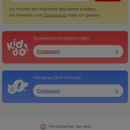
Ich möchte den Majorette Newsletter erhalten.
Die Hinweise zum
Datenschutz
habe ich gelesen.
Spielwaren Empfehlungen
Entdecken
Vernetze Dich mit uns!
Entdecken
Offizieller Hersteller Shop
Versandkostenfrei ab 25€
Persönlicher Service
Schnelle Lieferung