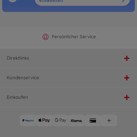
Offizieller Hersteller Shop
Versandkostenfrei ab 25€
Persönlicher Service
Schnelle Lieferung
Direktlinks
Kundenservice
Einkaufen