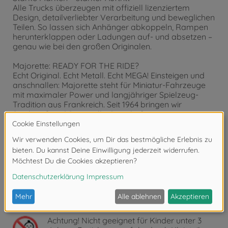
Alle Trucks überzeugen mit offiziell lizenziertem
Design, detailverliebter Verarbeitung und beweglichen
Teilen. So lassen sich Anhänger abkoppeln, Rampen
herunterklappen oder Ladungen auf- und absetzen –
genau wie bei den großen Originalen.
Majorette: READY FOR THE RIDE?
Echt Original. Echt Metall. Echt MEGA! Einsteigen und
anschnallen: Majorette steht für Miniatur-Fahrzeuge
mit maximaler Power und langjähriger Spielzeug-
Tradition aus Frankreich. Seit 1964 bringen wir
Spielspaß und Sammelleidenschaft zusammen – mit
original lizenzierten Modellen bekannter Auto-Marken,
hochwertiger Metall-Verarbeitung und mega-coolen
Designs. Von sportlichen Rennautos über wilde
Monstertrucks und starke Baufahrzeuge bis hin zu
detaillierten Parkhaus-Sets: Unsere Spielzeugauto-
Welt ist so vielfältig wie die Fantasie der Kinder. Für
Mädchen und Jungen ab 3 Jahren, für Sammler jeden
Alters – für alle, die Fahrzeuge lieben. Majorette? Echt
MEGA!
Achtung!
Nicht geeignet für Kinder unter 3