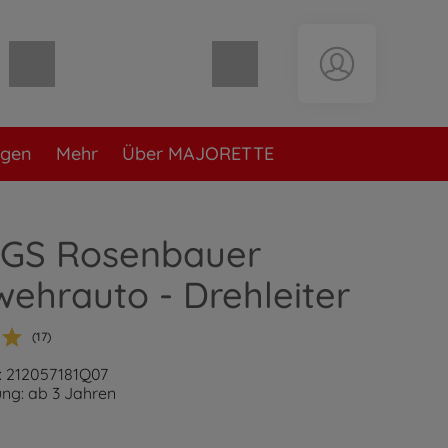
Warenkorb leer
ngen
Mehr
Über MAJORETTE
GS Rosenbauer
ehrauto - Drehleiter
(17)
: 212057181Q07
ng: ab 3 Jahren