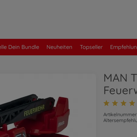
elle Dein Bundle
Neuheiten
Topseller
Empfehlu
MAN T
Feuerw
Artikelnummer
Altersempfehlu