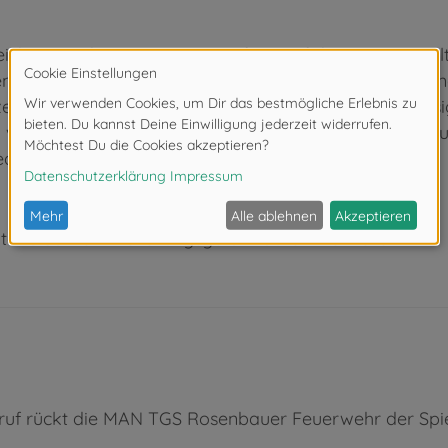
ich verzaubert seit 1964 Autofans auf der ganzen Wel
erten Modelle weltweit bekannter Automarken sind beso
eugen bis hin zu Rennautos. Majorette bietet eine ries
verschiedenen Themenbereichen. Die kleinen Spielzeug
den Alters.
ter 3 Jahren. Erstickungsgefahr durch Kleinteile.
truf rückt die MAN TGS Rosenbauer Feuerwehr der Spi