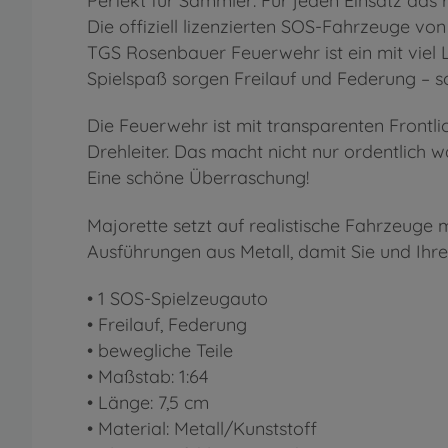
Perfekt für Sammler: Für jeden Einsatz das
Die offiziell lizenzierten SOS-Fahrzeuge v
TGS Rosenbauer Feuerwehr ist ein mit viel L
Spielspaß sorgen Freilauf und Federung – so
Die Feuerwehr ist mit transparenten Frontli
Drehleiter. Das macht nicht nur ordentlich wa
Eine schöne Überraschung!
Majorette setzt auf realistische Fahrzeuge 
Ausführungen aus Metall, damit Sie und Ihr
• 1 SOS-Spielzeugauto
• Freilauf, Federung
• bewegliche Teile
• Maßstab: 1:64
• Länge: 7,5 cm
• Material: Metall/Kunststoff