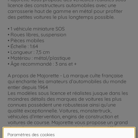
licence des constructeurs automobiles avec une
carrosserie haut de gamme en métal pour profiter
des petites voitures le plus longtemps possible.
• 1 véhicule miniature SOS
• Roues libres, suspension
• Pièces mobiles
• Échelle : 1:64
• Longueur : 7,5 cm
• Matériau : métal/plastique
• Âge recommandé : 3 ans et +
A propos de Majorette - La marque culte française
qui enchante les amateurs d’automobiles du monde
entier depuis 1964
Les modèles sous licence et réalistes jusque dans les
moindres détails des marques de voitures les plus
connues possèdent une robustesse ainsi qu’une
qualité exceptionnelle. Voitures, monstertruck,
véhicules d’intervention, engins de construction et
voitures de course. Majorette vous propose un grand
choix de petites voitures en métal ainsi que différents
sets de jeu de parking sur différents thèmes. Les