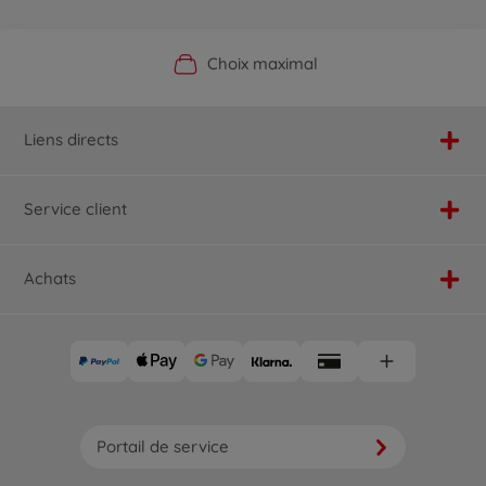
Boutique officielle du fabricant
Service personnalisé
Livraison rapide
Choix maximal
Liens directs
Service client
Achats
Portail de service