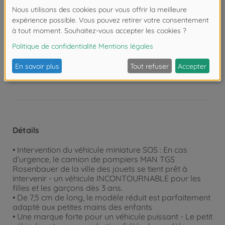
petites voitures en métal sont idéales pour les enfants
entre 3 et 5 ans ainsi que pour les collectionneurs
ambitieux de tous âges.
Attention !
Ne convient pas aux enfants de
moins de 3 ans. Risque d'asphyxie lié à la
présence de pièces de petite taille.
Détails
• Intervention du véhicule miniature SOS : En cas
d’urgence, le camion de pompiers MAN TGS
Rosenbauer de la ville des jouets se tient prêt à
intervenir - un véhicule INCONTOURNABLE pour les
filles et les garçons dès 3 ans.
• De 7,5 cm de long, le modèle réduit est parfaitement
adapté aux petites mains des enfants
• Une marque forte pour un véhicule puissant - Le petit