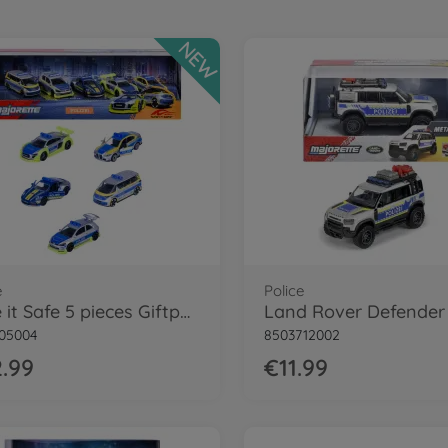
NEW
e
Police
Tune it Safe 5 pieces Giftpack
05004
8503712002
.99
€11.99