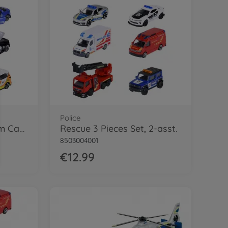
Police
Rescue World Premium Cars, 6-asst.
Rescue 3 Pieces Set, 2-asst.
8503004001
€12.99