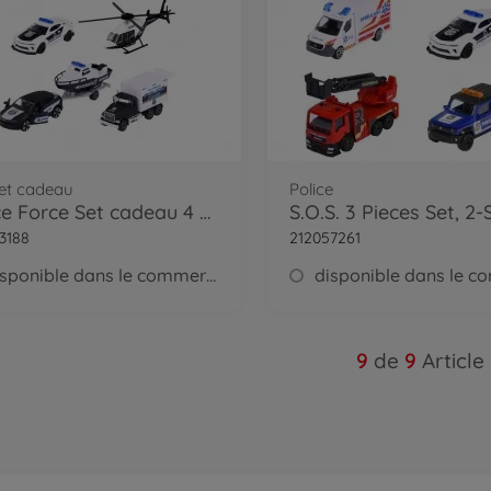
et cadeau
Police
Police Force Set cadeau 4 pièces
S.O.S. 3 Pieces Set, 2-
3188
212057261
disponible dans le commerce
9
de
9
Article