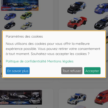
e
Police
Majo SOS Monde 5 Pcs Giftpack
05001
8503100001
.99
€3.99