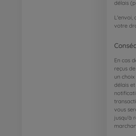
délais (p
L'envoi, 
votre dro
Conséq
En cas d
reçus de 
un choix
délais e
notifica
transact
vous ser
jusqu'à 
marchand