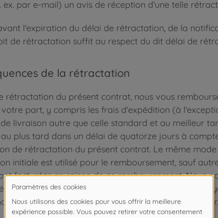
. ex. par e-mail) un avis de réception d'une telle rétract
avant l'expiration du délai de rétractation, de la notif
it de rétractation suffit au respect du dit délai de rétr
uences de la rétractation
e rétractation du présent contrat, nous vous rembour
votre part, y compris les frais d'expédition (à l'except
 de livraison autre que celle standard et au meilleur ta
t au plus tard dans un délai de quatorze jours à compt
tion de rétractation du présent contrat. Le même mod
ion initiale est utilisé pour le remboursement, sauf au
ont facturées en raison de ce remboursement. Nous p
réception de la marchandise ou jusqu'à ce que vous a
ise, en fonction de l'événement survenant en premier.