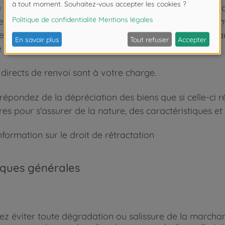
 soit le cas, la marchandise doit nous être renvoyée d
r du jour où vous nous avez informés, renvoyé ou remi
 est considéré comme respecté si vous renvoyez la ma
 jours.
 directs de renvoi sont à votre charge.
répondez de la dépréciation des biens que si celle-ci r
res pour s'assurer de la nature, des caractéristiques e
information sur le droit de rétractation
ques générales
lez éviter toute dégradation ou salissure de la marchan