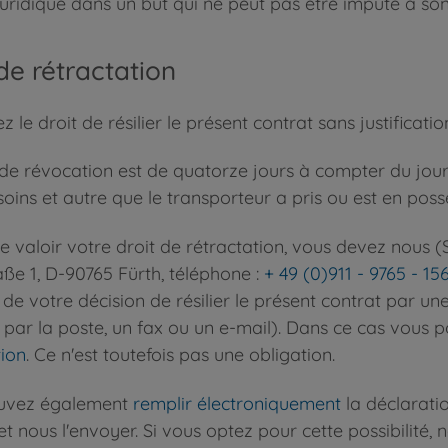
juridique dans un but qui ne peut pas être imputé à so
de rétractation
 le droit de résilier le présent contrat sans justificat
 de révocation est de quatorze jours à compter du jo
soins et autre que le transporteur a pris ou est en pos
re valoir votre droit de rétractation, vous devez nou
ße 1, D-90765 Fürth, téléphone :
+ 49 (0)911 - 9765 - 15
de votre décision de résilier le présent contrat par une
par la poste, un fax ou un e-mail). Dans ce cas vous po
tion
. Ce n'est toutefois pas une obligation.
uvez également
remplir électroniquement
la déclaratio
et nous l'envoyer. Si vous optez pour cette possibilité,