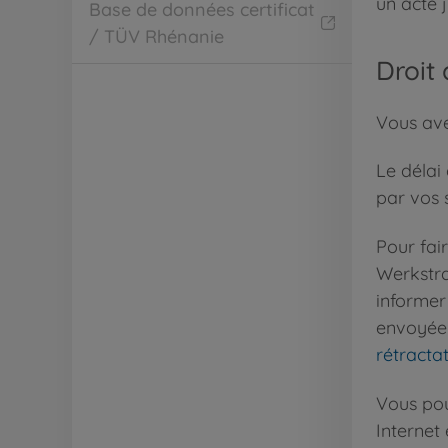
un acte 
Base de données certificat
/ TÜV Rhénanie
Droit 
Vous avez
Le délai
par vos 
Pour fai
Werkstra
informer 
envoyée 
rétracta
Vous po
Internet 