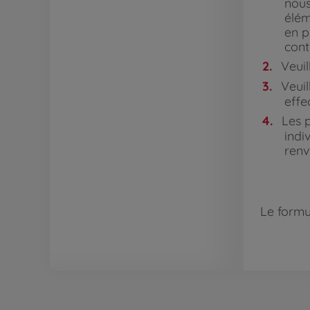
nous
élém
en p
cont
Veuil
Veuil
effe
Les p
indi
renv
Le formu