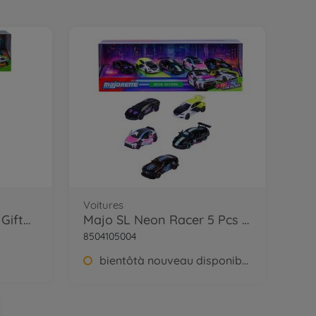
Voitures
Majo SL Graffiti 5 Pcs Giftpack
Majo SL Neon Racer 5 Pcs Giftpack
8504105004
bientôtà nouveau disponible