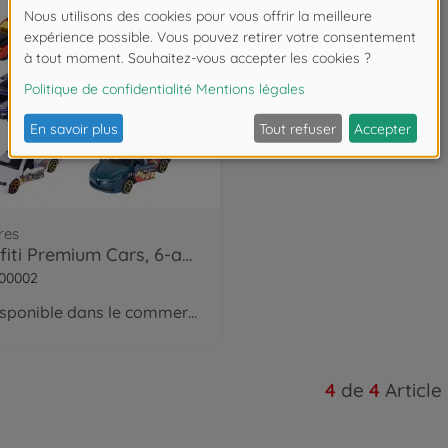
res
Graffiti Premium Cars, 6-asst.
00002
disponible dans le commerce
4
de
4
Article