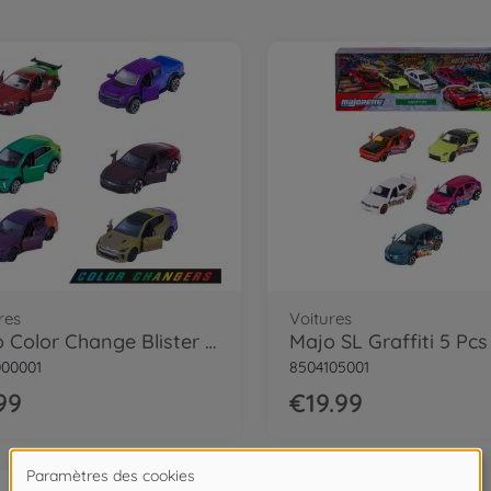
res
Voitures
Majo Color Change Blister X1 6 Asst
00001
8504105001
99
€19.99