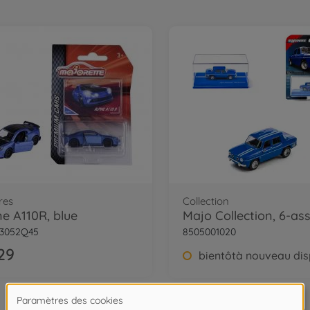
res
Collection
ne A110R, blue
Majo Collection, 6-ass
53052Q45
8505001020
29
2
de
2
Article