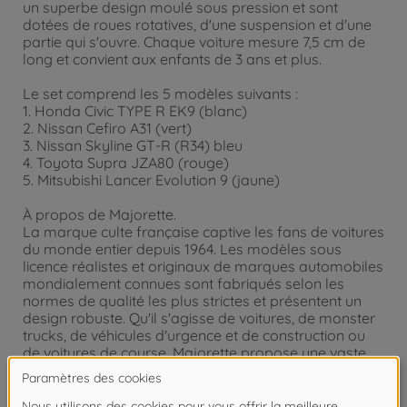
un superbe design moulé sous pression et sont
dotées de roues rotatives, d'une suspension et d'une
partie qui s'ouvre. Chaque voiture mesure 7,5 cm de
long et convient aux enfants de 3 ans et plus.
Le set comprend les 5 modèles suivants :
1. Honda Civic TYPE R EK9 (blanc)
2. Nissan Cefiro A31 (vert)
3. Nissan Skyline GT-R (R34) bleu
4. Toyota Supra JZA80 (rouge)
5. Mitsubishi Lancer Evolution 9 (jaune)
À propos de Majorette.
La marque culte française captive les fans de voitures
du monde entier depuis 1964. Les modèles sous
licence réalistes et originaux de marques automobiles
mondialement connues sont fabriqués selon les
normes de qualité les plus strictes et présentent un
design robuste. Qu'il s'agisse de voitures, de monster
trucks, de véhicules d'urgence et de construction ou
de voitures de course, Majorette propose une vaste
collection de petites voitures en métal et de parkings
assortis sur différents thèmes. Les petites voitures en
métal sont idéales pour les enfants à partir de 3/5