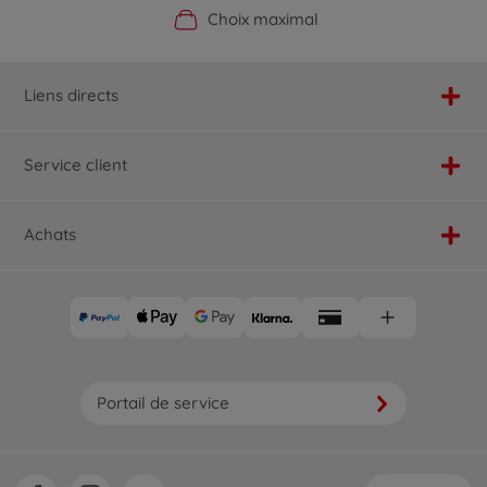
Boutique officielle du fabricant
Service personnalisé
Livraison rapide
Choix maximal
Liens directs
Service client
Achats
Portail de service