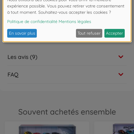
ans et pour les collectionneurs en herbe de tout âge.
Attention !
Ne convient pas aux enfants de
moins de 3 ans. Risque d'asphyxie lié à la
présence de pièces de petite taille.
Les avis (9)
FAQ
Souvent achetés ensemble