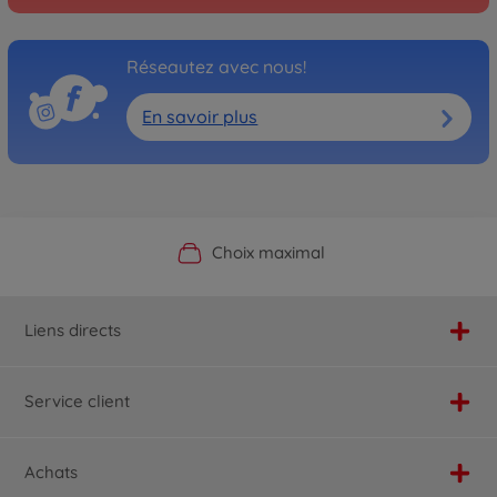
Réseautez avec nous!
En savoir plus
Boutique officielle du fabricant
Service personnalisé
Livraison rapide
Choix maximal
Liens directs
Service client
Achats