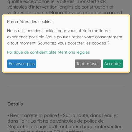
qualité exceptionnelle. Voitures, monstertruck,
véhicules d’intervention, engins de construction et
voitures de course. Majorette vous propose un grand
choix de petites voitures en métal ainsi que différents
sets de jeu de parking sur différents thèmes. Les
petites voitures en métal sont idéales pour les enfants
entre 3 et 5 ans ainsi que pour les collectionneurs
ambitieux de tous âges.
Attention !
Ne convient pas aux enfants de
moins de 3 ans. Risque d'asphyxie lié à la
présence de pièces de petite taille.
Détails
• Rien n’arrête la police ! - Sur la route, dans l’eau et
dans l’air : La flotte de véhicules de police de
Majorette a l’engin qu’il faut pour chaque intervention
- tous réunis dans un SEUL coffret !