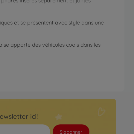
s, phares insérés séparément et jantes
niques et se présentent avec style dans une
çaise apporte des véhicules cools dans les
ewsletter ici!
S'abonner