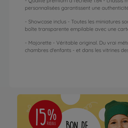
- Qualité premium à l'échelle 1:64 - châssis
personnalisées garantissent une authentici
- Showcase inclus - Toutes les miniatures so
boîte transparente empilable avec une carte
- Majorette - Véritable original. Du vrai mé
chambres d'enfants - et dans les vitrines de