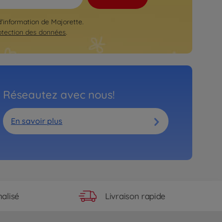
 d'information de Majorette.
otection des données
.
Réseautez avec nous!
En savoir plus
Livraison rapide
alisé