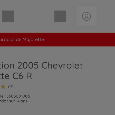
Panier vide
propos de Majorette
tion 2005 Chevrolet
te C6 R
(14)
cle : 8505001006
é : sur 14 ans