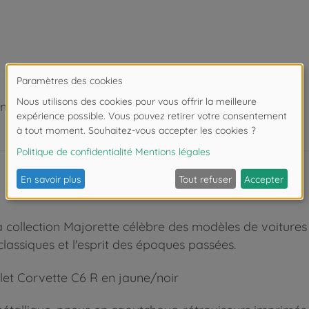
moins de 14 ans.
 La collection Majorette célèbre des modèles de voiture
classiques et l'esprit des époques passées.
let Corvette C6 R en jaune/noir