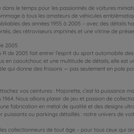
 dans le temps pour les passionnés de voitures miniat
hommage à tous les amateurs de véhicules emblématiqu
inoubliables des années 1955 à 2005 – avec des détail
és, des rétroviseurs imprimés et une vitrine de présen
de 2005
C6 R de 2005 fait entrer l’esprit du sport automobile 
us en caoutchouc et une multitude de détails, elle est u
le qui donne des frissons — pas seulement en pole pos
ttachez vos ceintures : Majorette, c’est la puissance m
s 1964. Nous allions plaisir de jeu et passion de collec
ne fabrication en métal de qualité et des designs ultra
 puissants ou parkings détaillés : notre univers de voi
r les collectionneurs de tout âge – pour tous ceux qui ai