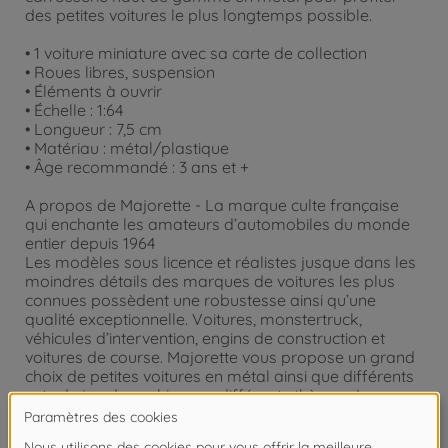
des petites voitures le plus longtemps possible.
• 1 voiture miniature avec sa carte de collection
• Roues libres, suspension
• Éléments à ouvrir
• Échelle : 1:64
• Longueur : 7,5 cm
• Matériau : métal/plastique
• Âge recommandé : 3 ans et +
A propos de Majorette - La marque culte française
qui enchante les amateurs d’automobiles du monde
entier depuis 1964
Les modèles sous licence et réalistes jusque dans les
moindres détails des marques de voitures les plus
connues possèdent une robustesse ainsi qu’une
qualité exceptionnelle. Voitures, monstertruck,
véhicules d’intervention, engins de construction et
voitures de course. Majorette vous propose un grand
choix de petites voitures en métal ainsi que différents
sets de jeu de parking sur différents thèmes. Les
petites voitures en métal sont idéales pour les enfants
entre 3 et 5 ans ainsi que pour les collectionneurs