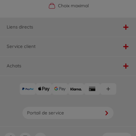
Boutique officielle du fabricant
Service personnalisé
Livraison rapide
Choix maximal
Liens directs
Service client
Achats
Portail de service