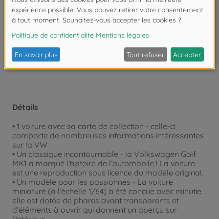
ambitieux de tous âges.
Attention !
Ne convient pas aux enfants de
moins de 3 ans. Risque d'asphyxie lié à la
présence de pièces de petite taille.
Détails
• 1 voiture avec sa carte de collection - celle-ci
comporte de nombreuses informations intéressantes
sur la VW
• Un classique incontournable - la Volkswagen Golf
MK1 a marqué l’histoire de l’automobile ! La voiture
est une reproduction sous licence du modèle original.
• Un modèle pour les passionnés - La voiture
miniature (à l’échelle 1/64) a été conçue avec minutie :
elle est dotée de phares avant transparents et
d’éléments à ouvrir qui donnent un aperçu sur
l’intérieur.