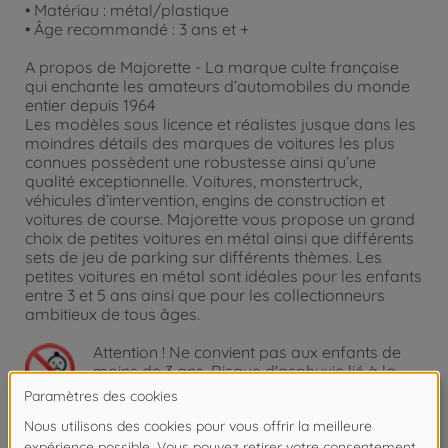
• Matériau : métal/plastique
• Âge recommandé : 3 ans et +
A propos de Majorette - La marque culte française
qui enchante les amateurs d’automobiles du monde
entier depuis 1964
Les modèles sous licence et réalistes jusque dans les
moindres détails des marques de voitures les plus
connues possèdent une robustesse ainsi qu’une
qualité exceptionnelle. Voitures, monstertruck,
véhicules d’intervention, engins de construction et
voitures de course. Majorette vous propose un grand
choix de petites voitures en métal ainsi que différents
sets de jeu de parking sur différents thèmes. Les
petites voitures en métal sont idéales pour les enfants
entre 3 et 5 ans ainsi que pour les collectionneurs
ambitieux de tous âges.
Attention !
Ne convient pas aux enfants de
moins de 3 ans. Risque d'asphyxie lié à la
présence de pièces de petite taille.