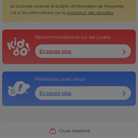
Je souhaite recevoir le bulletin d'information de Majorette.
J'ai lu les informations sur la
protection des données
.
Recommandations sur les jouets
En savoir plus
Réseautez avec nous!
En savoir plus
Boutique officielle du fabricant
Service personnalisé
Livraison rapide
Choix maximal