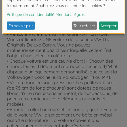
Détails
• Véhicule VW en format miniature - ATTENTION :
Vous obtiendrez UNE voiture de la série « VW The
Originals Deluxe Cars ». Vous ne pouvez
malheureusement pas choisir laquelle, celle-ci fait
l’objet d’une sélection aléatoire.
• Chaque voiture est une œuvre d’art ! - Chacun des
6 modèles est fidèlement reproduit à l’échelle 1/64 et
dispose d’un équipement personnalisé, que ce soit la
Volkswagen Coccinelle, la Volkswagen T1 ou MK1.
• Voiture moulée sous pression - Les petites voitures
(de 7,5 cm de long chacune) sont dotées de roues
libres, d’une carrosserie en métal, de suspensions, de
pneus en caoutchouc et d’éléments ouvrants et
mobiles.
• Pour les collectionneurs et les nostalgiques - En plus
de la voiture VW, le set contient une boîte en métal
assortie à la voiture ! La voiture convient aux
collectionneurs et aux enfants dès 3 ans.