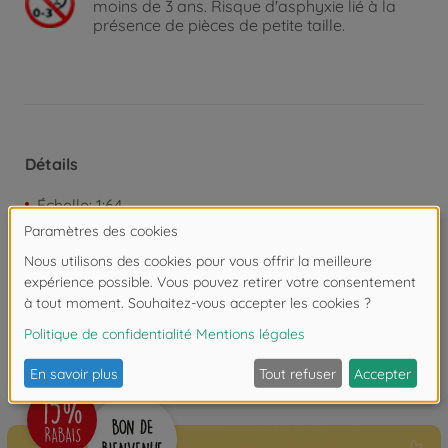
moins de 3 ans. Risque d'asphyxie lié à la
présence de pièces de petite taille.
Détails
Échelle: 1:64
Les avis (4)
FAQ