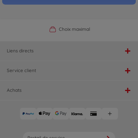
Boutique officielle du fabricant
Service personnalisé
Livraison rapide
Choix maximal
Liens directs
Service client
Achats
Portail de service