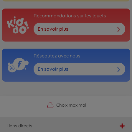
Recommandations sur les jouets
En savoir plus
Réseautez avec nous!
En savoir plus
Boutique officielle du fabricant
Service personnalisé
Livraison rapide
Choix maximal
Liens directs