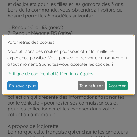
et des jouets pour les filles et les garçons dès 3 ans.
Lors de la commande, vous obtiendrez 1 voiture au
hasard parmi les 6 modèles suivants :
1. Renault Clio 16S (noire)
2. Renault Mégane RS (grise)
3. Porsche 911 GT3 Cup (grise)
4. Ford F-150 Raptor (blanche)
5. Nissan GT-R (blanche)
6. Lamborghini Countach LPI 800-4 (noire)
Voiture de jeu avec des extras
En plus de roues libres, de suspensions et d’éléments
ouvrants, chaque voiture se distingue par sa
carrosserie unique au design bicolore ! Chaque
modèle de voiture est fourni avec une carte de
collection qui présente des informations fascinantes
sur le véhicule – pour tester ses connaissances et
pour les collectionner et les exposer dans votre
collection automobile.
À propos de Majorette
La marque culte française qui enchante les amateurs