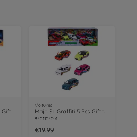
Voitures
Majo SOS Monde 5 Pcs Giftpack
Majo SL Graffiti 5 Pcs Giftpack
8504105001
€19.99