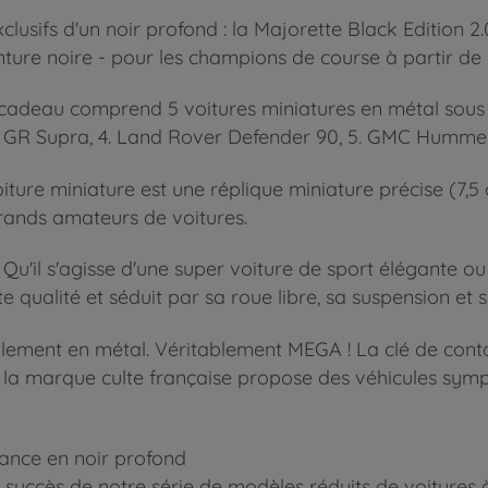
clusifs d'un noir profond : la Majorette Black Edition 2
ure noire - pour les champions de course à partir de 
 cadeau comprend 5 voitures miniatures en métal sous lic
ta GR Supra, 4. Land Rover Defender 90, 5. GMC Humme
ure miniature est une réplique miniature précise (7,5
 grands amateurs de voitures.
 Qu'il s'agisse d'une super voiture de sport élégante ou
 qualité et séduit par sa roue libre, sa suspension et 
ablement en métal. Véritablement MEGA ! La clé de conta
4, la marque culte française propose des véhicules sym
ssance en noir profond
le succès de notre série de modèles réduits de voitures