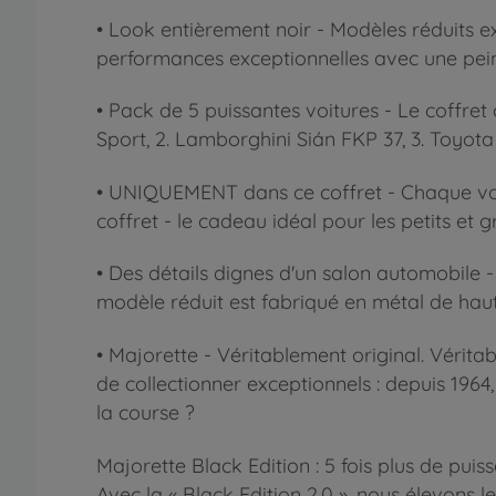
• Look entièrement noir - Modèles réduits ex
performances exceptionnelles avec une peint
• Pack de 5 puissantes voitures - Le coffret
Sport, 2. Lamborghini Sián FKP 37, 3. Toyo
• UNIQUEMENT dans ce coffret - Chaque voit
coffret - le cadeau idéal pour les petits et
• Des détails dignes d'un salon automobile -
modèle réduit est fabriqué en métal de haute
• Majorette - Véritablement original. Vérit
de collectionner exceptionnels : depuis 196
la course ?
Majorette Black Edition : 5 fois plus de pui
Avec la « Black Edition 2.0 », nous élevons 