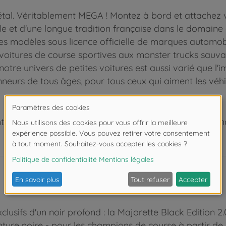
étal. Véritablement MEGA ! Montez à bord et attachez 
 et d'une longue tradition française dans le domaine de
des modèles sous licence officielle de marques automob
s voitures de course sportives aux monster trucks sauva
otre univers de petites voitures est aussi varié que l'im
onneurs de tous âges, pour tous ceux qui aiment les vé
 de moins de 3 ans. Risque d'asphyxie lié à la présence
clusifs d'un noir profond : la Majorette Black Edition 2
ure noire - pour les champions de course à partir de 