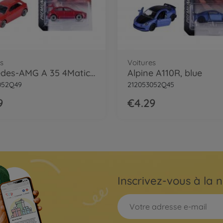
s
Voitures
Mercedes-AMG A 35 4Matic, red
Alpine A110R, blue
052Q49
212053052Q45
9
€4.29
Inscrivez-vous à la n