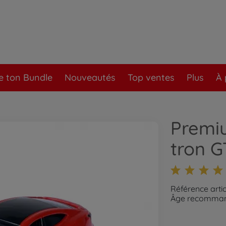
e ton Bundle
Nouveautés
Top ventes
Plus
À 
Premiu
tron G
Référence arti
Âge recommand