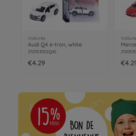
Voitures
Voiture
Audi Q4 e-tron, white
212053052Q42
212053
€4.29
€4.2