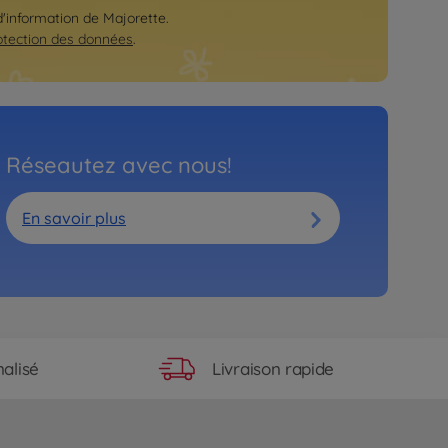
 d'information de Majorette.
otection des données
.
Réseautez avec nous!
En savoir plus
Livraison rapide
alisé