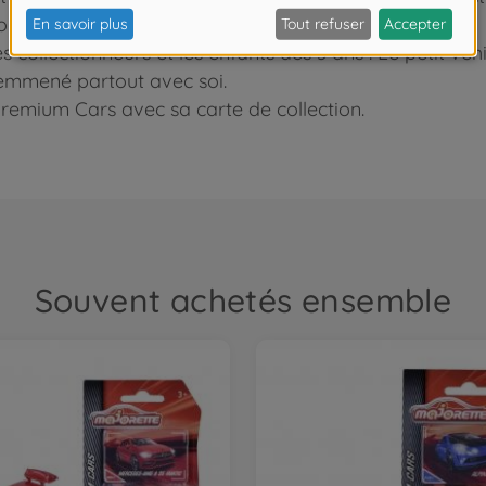
biles et ouvrants.
es collectionneurs et les enfants dès 3 ans : Le petit vé
e emmené partout avec soi.
 Premium Cars avec sa carte de collection.
Souvent achetés ensemble