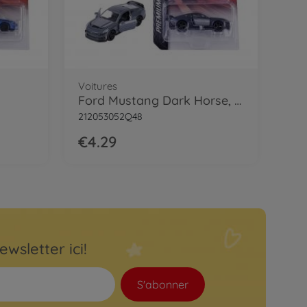
Voitures
Ford Mustang Dark Horse, grey
212053052Q48
€4.29
ewsletter ici!
S'abonner