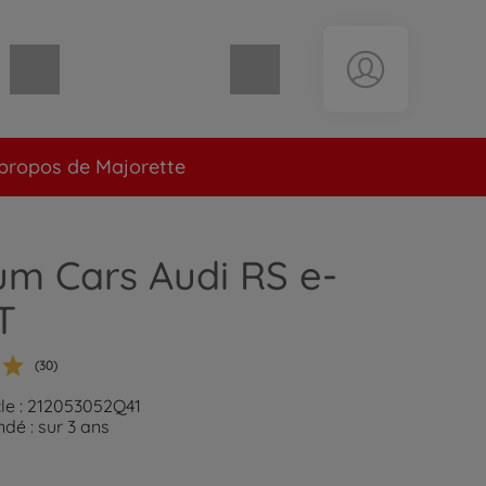
Panier vide
propos de Majorette
m Cars Audi RS e-
T
(30)
cle : 212053052Q41
é : sur 3 ans