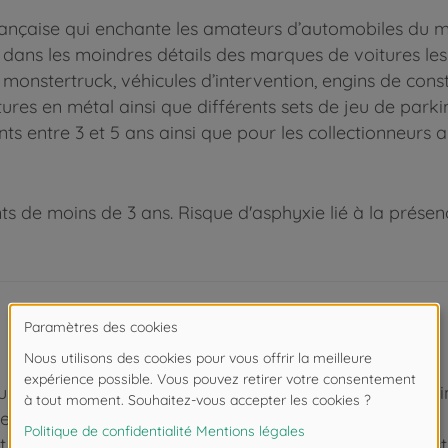
ançaise qui enchante les amateurs d’automobiles du m
e dans les moindres détails des marques de voitures l
, monstertruck, véhicules d’intervention, engins de cons
res en métal ainsi que différents sets de jeu de parkin
nts entre 3 et 5 ans ainsi que pour les collectionneurs 
 de moins de 3 ans. Risque d'asphyxie lié à la présence
gueur de 7,5 cm est parfaitement adaptée aux petites ma
e-tron GT rouge - sous licence officielle !
en plastique haut de gamme, le modèle réduit se distin