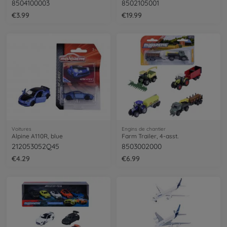
8504100003
8502105001
€3.99
€19.99
Voitures
Engins de chantier
Alpine A110R, blue
Farm Trailer, 4-asst.
212053052Q45
8503002000
€4.29
€6.99