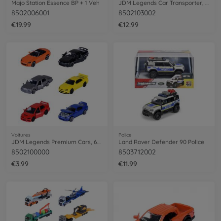
Majo Station Essence BP + 1 Veh
JDM Legends Car Transporter, 3-asst.
8502006001
8502103002
€19.99
€12.99
Voitures
Police
JDM Legends Premium Cars, 6-asst.
Land Rover Defender 90 Police
8502100000
8503712002
€3.99
€11.99