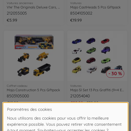
Voitures anciennes
Voitures
VW The Originals Deluxe Cars, 6-sort.
Majo CastHeads 5 Pcs Giftpack
212055005
8504105002
€5.99
€19.99
- 30 %
Coffret cadeau
Voitures
Majo Construction 5 Pcs Giftpack
Majo Sl Set 13 Pcs Graffiti (9+4 Exclusi
8503105000
212054040
€19.99
€22.99
€32.99