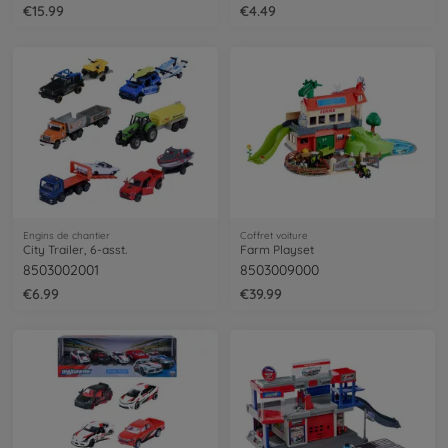
€15.99
€4.49
Engins de chantier
Coffret voiture
City Trailer, 6-asst.
Farm Playset
8503002001
8503009000
€6.99
€39.99