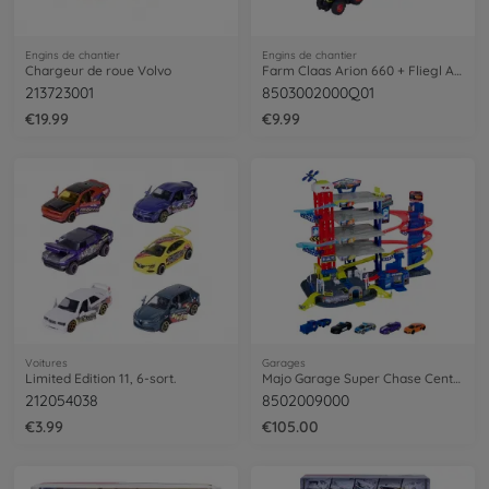
Engins de chantier
Engins de chantier
Chargeur de roue Volvo
Farm Claas Arion 660 + Fliegl ASW 271
213723001
8503002000Q01
€19.99
€9.99
Voitures
Garages
Limited Edition 11, 6-sort.
Majo Garage Super Chase Center
212054038
8502009000
€3.99
€105.00