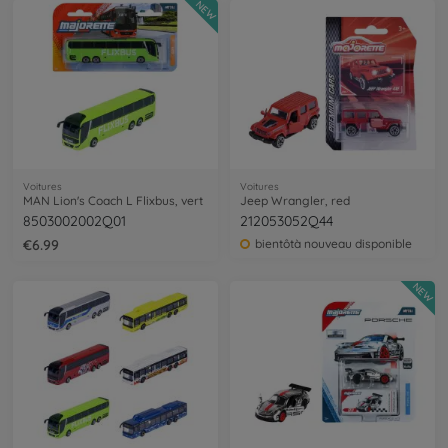
NEW
Voitures
Voitures
MAN Lion's Coach L Flixbus, vert
Jeep Wrangler, red
8503002002Q01
212053052Q44
€6.99
bientôtà nouveau disponible
NEW