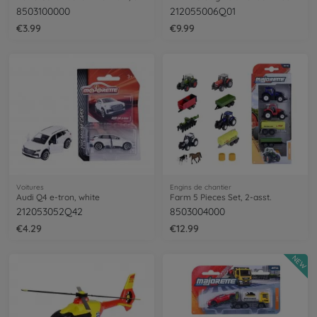
8503100000
212055006Q01
€3.99
€9.99
Voitures
Engins de chantier
Audi Q4 e-tron, white
Farm 5 Pieces Set, 2-asst.
212053052Q42
8503004000
€4.29
€12.99
NEW