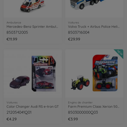
Ambulance
Voitures
Mercedes-Benz Sprinter Ambulance
Volvo Truck + Airbus Police Helicopter
8503712005
8503716004
€11.99
€29.99
NEW
Voitures
Engins de chantier
Color Changer Audi RS e-tron GT
Farm Premium Claas Xerion 5000, green
212054041Q01
8503000000Q03
€4.29
€3.99