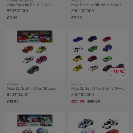
Voitures de course
Voitures
Majo Porsche Del. X1 6 Asst
Majo Rockerz Blister X1 6 Asst
8502101001
8504001000
€5.99
€5.99
- 30 %
Voitures
Voitures
Majo SL Graffiti 5 Pcs Giftpack
Majo SL Set 13 Pcs Graffiti (9+4 EXCLUSI
8504105001
8504106000
€19.99
€22.99
€32.99