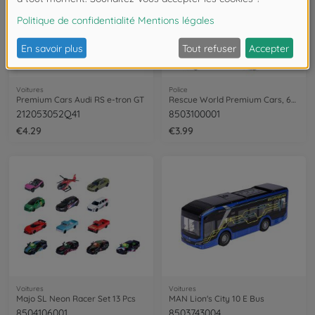
Voitures
Police
Premium Cars Audi RS e-tron GT
Rescue World Premium Cars, 6-asst.
212053052Q41
8503100001
€4.29
€3.99
Voitures
Voitures
Majo SL Neon Racer Set 13 Pcs
MAN Lion's City 10 E Bus
8504106001
8503743004