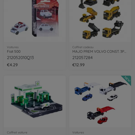
Voitures
Coffret cadeau
Fiat 500
MAJO PREM VOLVO CONST. 3PCS ASST
212052010Q13
212057284
€4.29
€12.99
NEW
Coffret voiture
Voitures