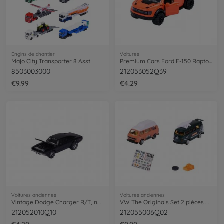
Engins de chantier
Voitures
Majo City Transporter 8 Asst
Premium Cars Ford F-150 Raptor, orange
8503003000
212053052Q39
€9.99
€4.29
Voitures anciennes
Voitures anciennes
Vintage Dodge Charger R/T, noir
VW The Originals Set 2 pièces Adventure
212052010Q10
212055006Q02