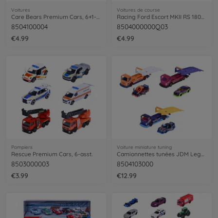
Voitures
Voitures de course
Care Bears Premium Cars, 6+1-asst.
Racing Ford Escort MKII RS 1800, colored
8504100004
8504000000Q03
€4.99
€4.99
Pompiers
Voiture miniature tuning
Rescue Premium Cars, 6-asst.
Camionnettes tunées JDM Legends, 3 modèles.
8503000003
8504103000
€3.99
€12.99