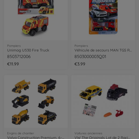
Pompiers
Pompiers
Unimog U530 Fire Truck
Véhicule de secours MAN TGS Rosenbauer pour les pompiers
8503712006
8503000003Q01
€11.99
€3.99
Engins de chantier
Voitures anciennes
Volvo Construction Premium, 6-asst.
VW The Originals Lot de 2 Racing