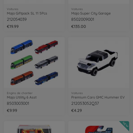
Voitures
Voitures
Majo Giftpack SL 11 5Pcs
Majo Super City Garage
212054039
8502009001
€19.99
€135.00
Engins de chantier
Voitures
Majo Utility 6 Asst
Premium Cars GMC Hummer EV
8503003001
212053052Q37
€9.99
€4.29
NEW