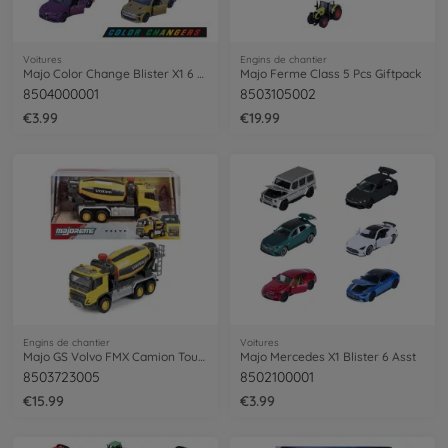
Voitures
Engins de chantier
Majo Color Change Blister X1 6 Asst
Majo Ferme Class 5 Pcs Giftpack
8504000001
8503105002
€3.99
€19.99
Engins de chantier
Voitures
Majo GS Volvo FMX Camion Toupie 19Cm
Majo Mercedes X1 Blister 6 Asst
8503723005
8502100001
€15.99
€3.99