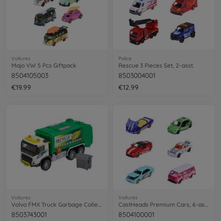
Voitures
Police
Majo VW 5 Pcs Giftpack
Rescue 3 Pieces Set, 2-asst.
8504105003
8503004001
€19.99
€12.99
Voitures
Voitures
Volvo FMX Truck Garbage Collector
CastHeads Premium Cars, 6-asst.
8503743001
8504100001