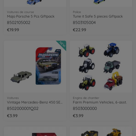
Voitures de course
Police
Majo Porsche 5 Pcs Giftpack
Tune it Safe 5 pieces Giftpack
8502105002
8503105004
€19.99
€22.99
NEW
Voitures
Engins de chantier
Vintage Mercedes-Benz 450 SEL, green
Farm Premium Vehicles, 6-asst.
8502000001Q02
8503000000
€3.99
€3.99