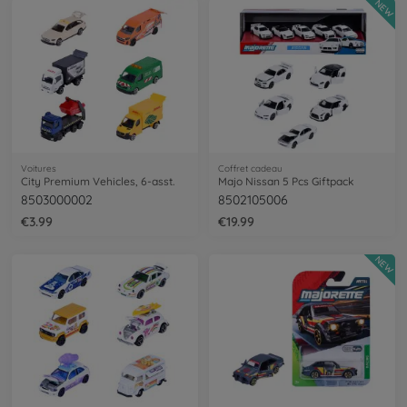
NEW
Voitures
Coffret cadeau
City Premium Vehicles, 6-asst.
Majo Nissan 5 Pcs Giftpack
8503000002
8502105006
€3.99
€19.99
NEW