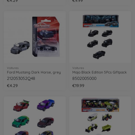
€4.29
€9.99
Voitures
Voitures
Ford Mustang Dark Horse, grey
Majo Black Edition 5Pcs Giftpack
212053052Q48
8502005000
€4.29
€19.99