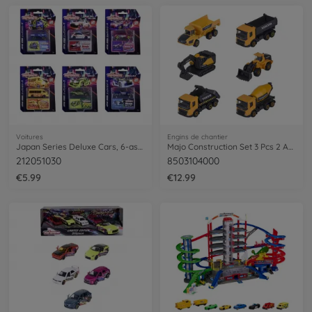
Voitures
Engins de chantier
Japan Series Deluxe Cars, 6-asst.
Majo Construction Set 3 Pcs 2 Asst
212051030
8503104000
€5.99
€12.99