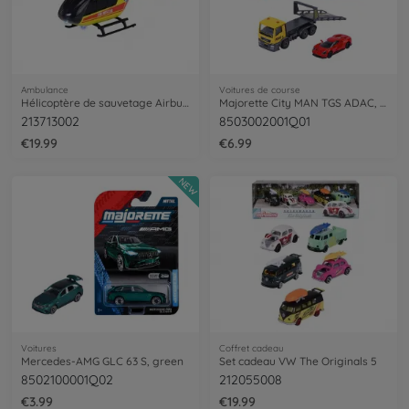
Ambulance
Voitures de course
Hélicoptère de sauvetage Airbus H135
Majorette City MAN TGS ADAC, dépanneuse avec Ford GT
213713002
8503002001Q01
€19.99
€6.99
NEW
Voitures
Coffret cadeau
Mercedes-AMG GLC 63 S, green
Set cadeau VW The Originals 5
8502100001Q02
212055008
€3.99
€19.99