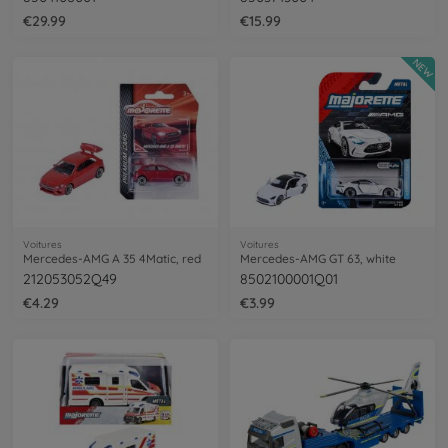
€29.99
€15.99
NEW
Voitures
Voitures
Mercedes-AMG A 35 4Matic, red
Mercedes-AMG GT 63, white
212053052Q49
8502100001Q01
€4.29
€3.99