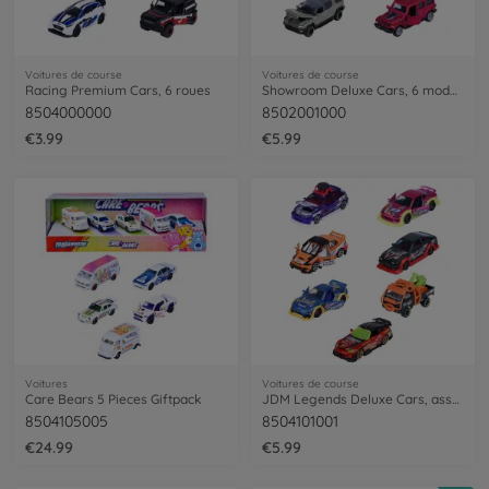
Voitures de course
Voitures de course
Racing Premium Cars, 6 roues
Showroom Deluxe Cars, 6 modèles.
8504000000
8502001000
€3.99
€5.99
Voitures
Voitures de course
Care Bears 5 Pieces Giftpack
JDM Legends Deluxe Cars, assortiment de 6 modèles
8504105005
8504101001
€24.99
€5.99