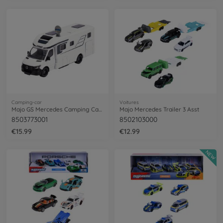
Camping-car
Voitures
Majo GS Mercedes Camping Car 19Cm
Majo Mercedes Trailer 3 Asst
8503773001
8502103000
€15.99
€12.99
NEW