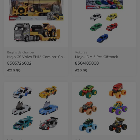
Engins de chantier
Voitures
Majo GS Volvo FH16 Camion+Chargeur 35Cm
Majo JDM 5 Pcs Giftpack
8503726002
8504105000
€29.99
€19.99