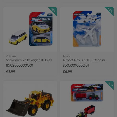
NEW
NEW
Voitures
Avions
Showroom Volkswagen ID Buzz
Airport Airbus 350 Lufthansa
8502000000Q01
8503001000Q01
€3.99
€6.99
NEW