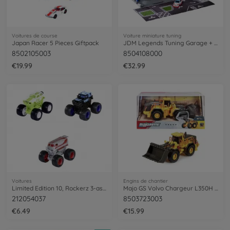
Voitures de course
Voiture miniature tuning
Japan Racer 5 Pieces Giftpack
JDM Legends Tuning Garage + 1 Vehicle
8502105003
8504108000
€19.99
€32.99
Voitures
Engins de chantier
Limited Edition 10, Rockerz 3-asst.
Majo GS Volvo Chargeur L350H 21Cm
212054037
8503723003
€6.49
€15.99