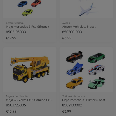
Coffret cadeau
Avions
Majo Mercedes 5 Pcs Giftpack
Airport Vehicles, 3-asst.
8502105000
8503001000
€19.99
€6.99
Engins de chantier
Voitures de course
Majo GS Volvo FMX Camion Grue 22Cm
Majo Porsche X1 Blister 6 Asst
8503723006
8502100002
€15.99
€3.99