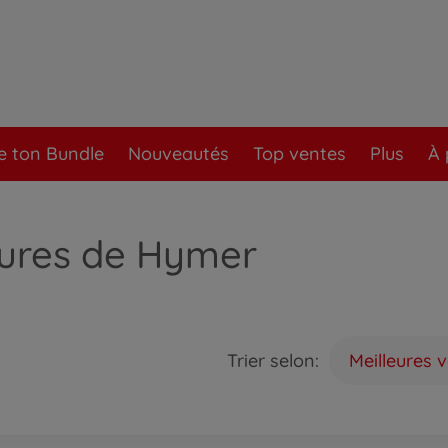
e ton Bundle
Nouveautés
Top ventes
Plus
À 
ures de Hymer
Trier selon:
Meilleures 