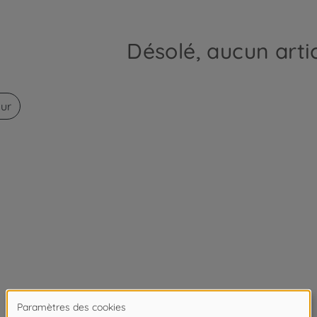
Désolé, aucun artic
our