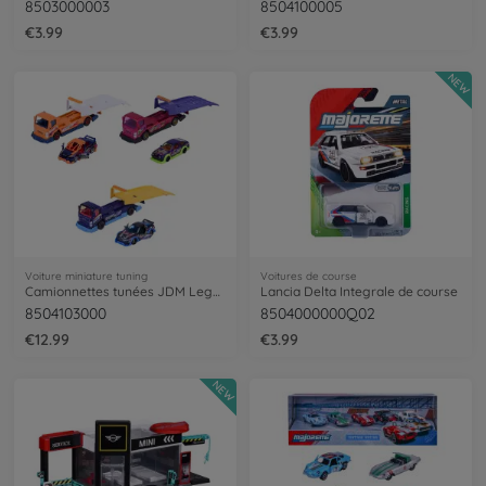
8503000003
8504100005
€3.99
€3.99
NEW
Voiture miniature tuning
Voitures de course
Camionnettes tunées JDM Legends, 3 modèles.
Lancia Delta Integrale de course
8504103000
8504000000Q02
€12.99
€3.99
NEW