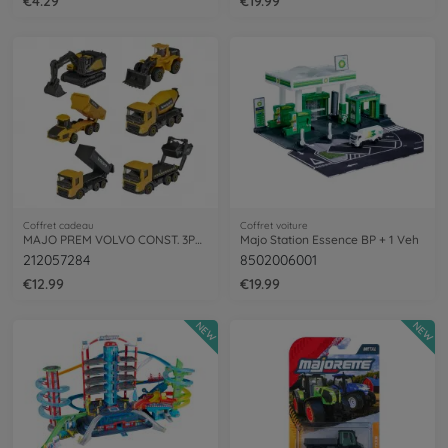
€4.29
€19.99
Coffret cadeau
Coffret voiture
MAJO PREM VOLVO CONST. 3PCS ASST
Majo Station Essence BP + 1 Veh
212057284
8502006001
€12.99
€19.99
NEW
NEW