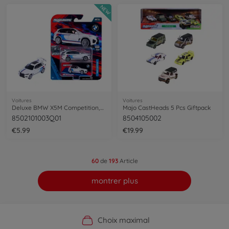
NEW
Voitures
Voitures
Deluxe BMW X5M Competition,multi-colored
Majo CastHeads 5 Pcs Giftpack
8502101003Q01
8504105002
€5.99
€19.99
60
de
193
Article
montrer plus
Boutique officielle du fabricant
Service personnalisé
Livraison rapide
Choix maximal