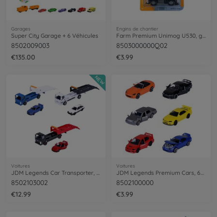
Garages
Engins de chantier
Super City Garage + 6 Véhicules
Farm Premium Unimog U530, green/grey
8502009003
8503000000Q02
€135.00
€3.99
NEW
Voitures
Voitures
JDM Legends Car Transporter, 3-asst.
JDM Legends Premium Cars, 6-asst.
8502103002
8502100000
€12.99
€3.99