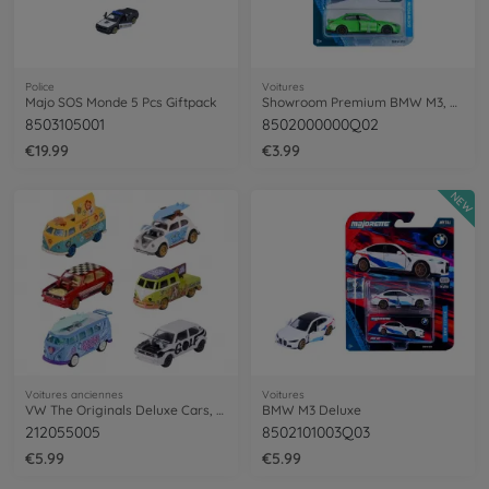
Police
Voitures
Majo SOS Monde 5 Pcs Giftpack
Showroom Premium BMW M3, green
8503105001
8502000000Q02
€19.99
€3.99
NEW
Voitures anciennes
Voitures
VW The Originals Deluxe Cars, 6-sort.
BMW M3 Deluxe
212055005
8502101003Q03
€5.99
€5.99