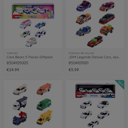
Voitures
Voitures de course
Care Bears 5 Pieces Giftpack
JDM Legends Deluxe Cars, assortiment de 6 modèles
8504105005
8504101001
€24.99
€5.99
NEW