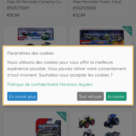
Majo GS Mercedes Camping Car 19Cm
Majo Mercedes Trailer 3 Asst
8503773001
8502103000
€15.99
€12.99
NEW
Voitures de course
Police
Majo Porsche 5 Pcs Giftpack
Tune it Safe 5 pieces Giftpack
8502105002
8503105004
€19.99
€22.99
NEW