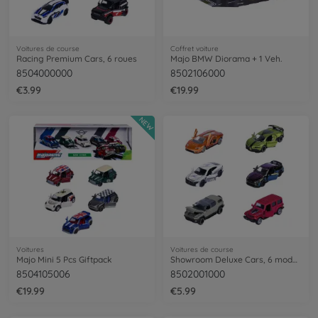
Voitures de course
Coffret voiture
Racing Premium Cars, 6 roues
Majo BMW Diorama + 1 Veh.
8504000000
8502106000
€3.99
€19.99
NEW
Voitures
Voitures de course
Majo Mini 5 Pcs Giftpack
Showroom Deluxe Cars, 6 modèles.
8504105006
8502001000
€19.99
€5.99