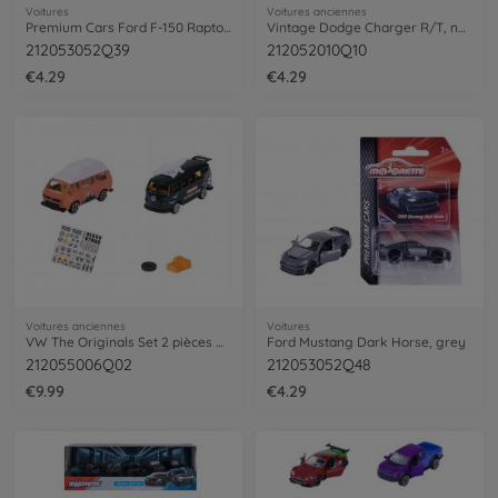
Voitures
Voitures anciennes
Premium Cars Ford F-150 Raptor, orange
Vintage Dodge Charger R/T, noir
212053052Q39
212052010Q10
€4.29
€4.29
Voitures anciennes
Voitures
VW The Originals Set 2 pièces Adventure
Ford Mustang Dark Horse, grey
212055006Q02
212053052Q48
€9.99
€4.29