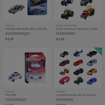
Voitures
Engins de chantier
Vintage Mercedes-Benz 450 SEL, green
Farm Premium Vehicles, 6-asst.
8502000001Q02
8503000000
€3.99
€3.99
NEW
Voitures
Voitures
Fiat 500
Lot économique de 12 voitures Majorette Street Cars
212052010Q13
8501004001