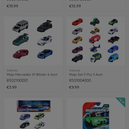
€19.99
€15.99
Voitures
Voitures
Majo Mercedes X1 Blister 6 Asst
Majo Set 5 Pcs 3 Asst
8502100001
8501004000
€3.99
€9.99
NEW