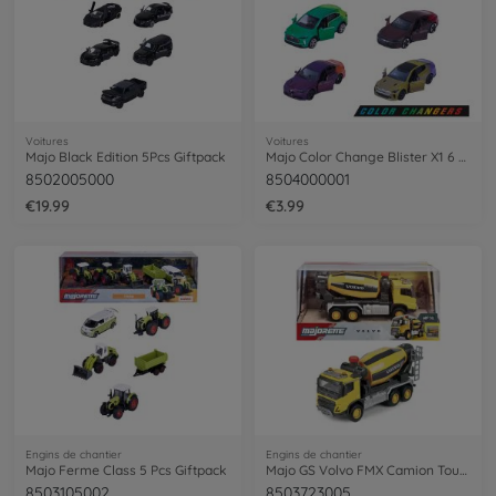
Voitures
Voitures
Majo Black Edition 5Pcs Giftpack
Majo Color Change Blister X1 6 Asst
8502005000
8504000001
€19.99
€3.99
Engins de chantier
Engins de chantier
Majo Ferme Class 5 Pcs Giftpack
Majo GS Volvo FMX Camion Toupie 19Cm
8503105002
8503723005