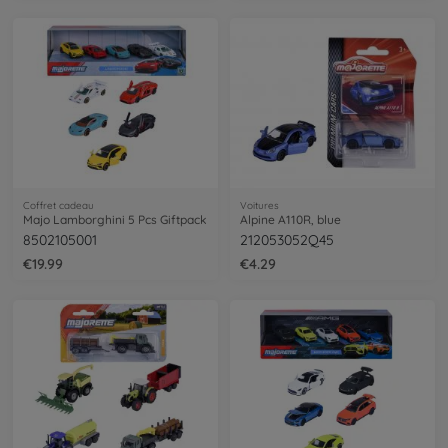
Coffret cadeau
Voitures
Majo Lamborghini 5 Pcs Giftpack
Alpine A110R, blue
8502105001
212053052Q45
€19.99
€4.29