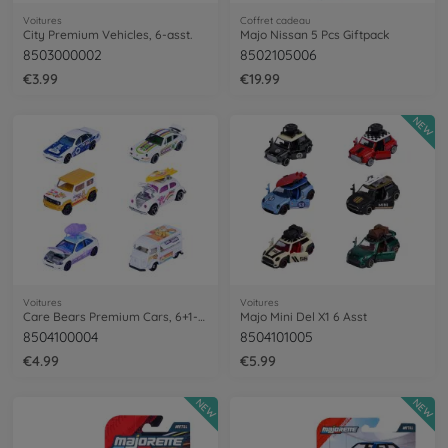
Voitures
Coffret cadeau
City Premium Vehicles, 6-asst.
Majo Nissan 5 Pcs Giftpack
8503000002
8502105006
€3.99
€19.99
NEW
Voitures
Voitures
Care Bears Premium Cars, 6+1-asst.
Majo Mini Del X1 6 Asst
8504100004
8504101005
€4.99
€5.99
NEW
NEW