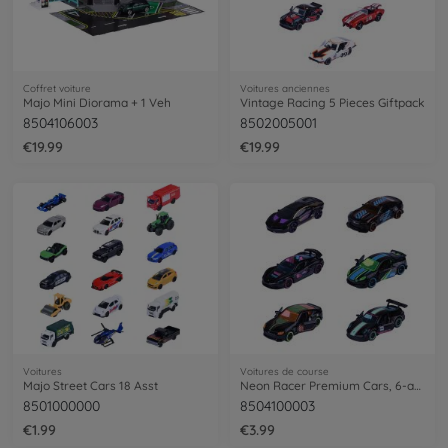
Coffret voiture
Voitures anciennes
Majo Mini Diorama + 1 Veh
Vintage Racing 5 Pieces Giftpack
8504106003
8502005001
€19.99
€19.99
Voitures
Voitures de course
Majo Street Cars 18 Asst
Neon Racer Premium Cars, 6-asst.
8501000000
8504100003
€1.99
€3.99