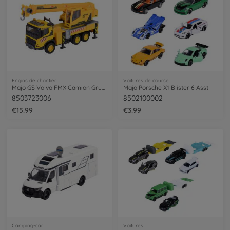
Engins de chantier
Voitures de course
Majo GS Volvo FMX Camion Grue 22Cm
Majo Porsche X1 Blister 6 Asst
8503723006
8502100002
€15.99
€3.99
Camping-car
Voitures