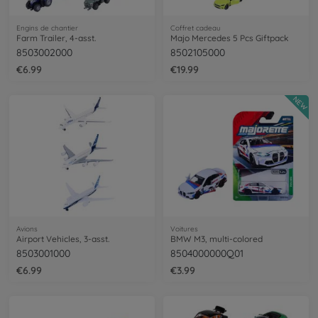
Engins de chantier
Coffret cadeau
Farm Trailer, 4-asst.
Majo Mercedes 5 Pcs Giftpack
8503002000
8502105000
€6.99
€19.99
NEW
Avions
Voitures
Airport Vehicles, 3-asst.
BMW M3, multi-colored
8503001000
8504000000Q01
€6.99
€3.99