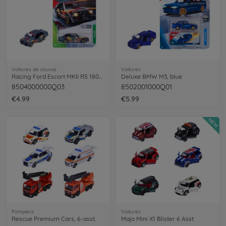
Voitures de course
Voitures
Racing Ford Escort MKII RS 1800, colored
Deluxe BMW M3, blue
8504000000Q03
8502001000Q01
€4.99
€5.99
NEW
Pompiers
Voitures
Rescue Premium Cars, 6-asst.
Majo Mini X1 Blister 6 Asst