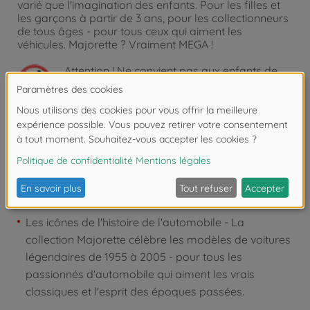
varié que l'imagination des enfants. Pour les filles et
les garçons à partir de 3 ans, pour les collectionneurs
de tous âges - pour tous ceux qui aiment les
véhicules. Majorette ? Vraiment MEGA !
Attention !
Ne convient pas aux enfants de
moins de 3 ans. Risque d'asphyxie lié à la
présence de pièces de petite taille.
Détails
Les icônes de l'histoire de l'automobile - La
collection Majorette célèbre les modèles de voitures
légendaires de 1955 à 2005 - pour tous les
passionnés d'automobile qui aiment les vrais
classiques et l'esprit des époques passées.