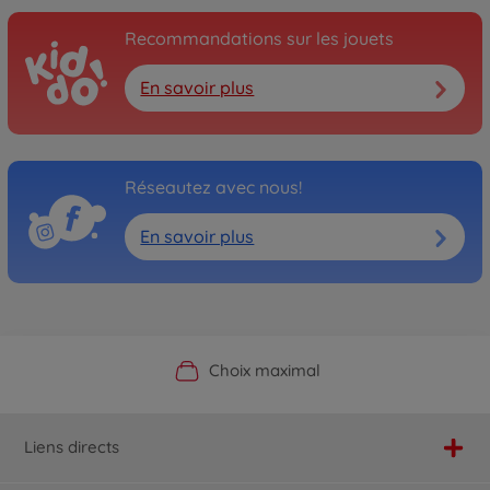
Recommandations sur les jouets
En savoir plus
Réseautez avec nous!
En savoir plus
Boutique officielle du fabricant
Service personnalisé
Livraison rapide
Choix maximal
Liens directs