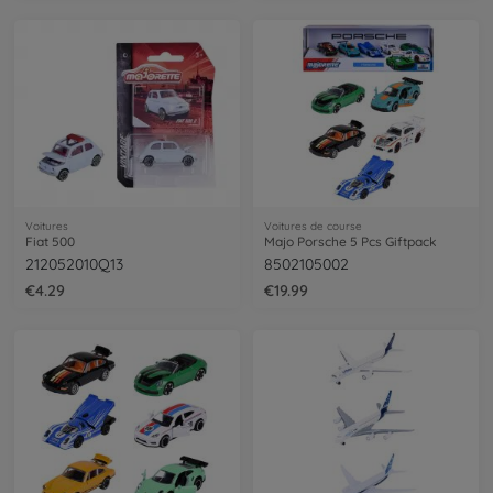
Voitures
Voitures de course
Fiat 500
Majo Porsche 5 Pcs Giftpack
212052010Q13
8502105002
€4.29
€19.99