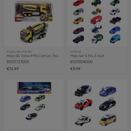
Engins de chantier
Voitures
Majo GS Volvo FMX Camion Toupie 19Cm
Majo Set 5 Pcs 3 Asst
8503723005
8501004000
€15.99
€9.99