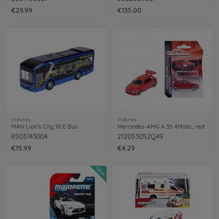
€29.99
€135.00
Voitures
Voitures
MAN Lion's City 10 E Bus
Mercedes-AMG A 35 4Matic, red
8503743004
212053052Q49
€15.99
€4.29
NEW