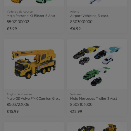
Voitures de course
Avions
Majo Porsche X1 Blister 6 Asst
Airport Vehicles, 3-asst.
8502100002
8503001000
€3.99
€6.99
Engins de chantier
Voitures
Majo GS Volvo FMX Camion Grue 22Cm
Majo Mercedes Trailer 3 Asst
8503723006
8502103000
€15.99
€12.99