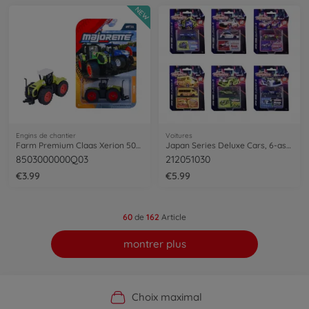
NEW
Engins de chantier
Voitures
Farm Premium Claas Xerion 5000, green
Japan Series Deluxe Cars, 6-asst.
8503000000Q03
212051030
€3.99
€5.99
60
de
162
Article
montrer plus
Boutique officielle du fabricant
Service personnalisé
Livraison rapide
Choix maximal