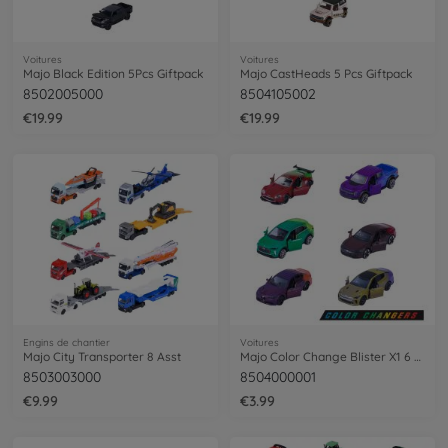
Voitures
Voitures
Majo Black Edition 5Pcs Giftpack
Majo CastHeads 5 Pcs Giftpack
8502005000
8504105002
€19.99
€19.99
Engins de chantier
Voitures
Majo City Transporter 8 Asst
Majo Color Change Blister X1 6 Asst
8503003000
8504000001
€9.99
€3.99