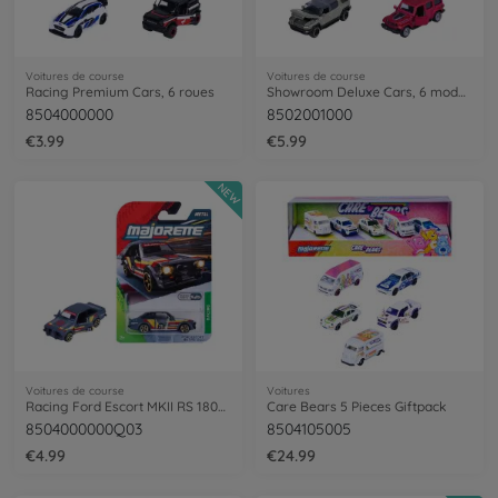
Voitures de course
Voitures de course
Racing Premium Cars, 6 roues
Showroom Deluxe Cars, 6 modèles.
8504000000
8502001000
€3.99
€5.99
NEW
Voitures de course
Voitures
Racing Ford Escort MKII RS 1800, colored
Care Bears 5 Pieces Giftpack
8504000000Q03
8504105005
€4.99
€24.99