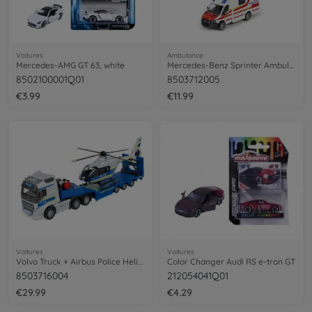
Voitures
Ambulance
Mercedes-AMG GT 63, white
Mercedes-Benz Sprinter Ambulance
8502100001Q01
8503712005
€3.99
€11.99
Voitures
Voitures
Volvo Truck + Airbus Police Helicopter
Color Changer Audi RS e-tron GT
8503716004
212054041Q01
€29.99
€4.29