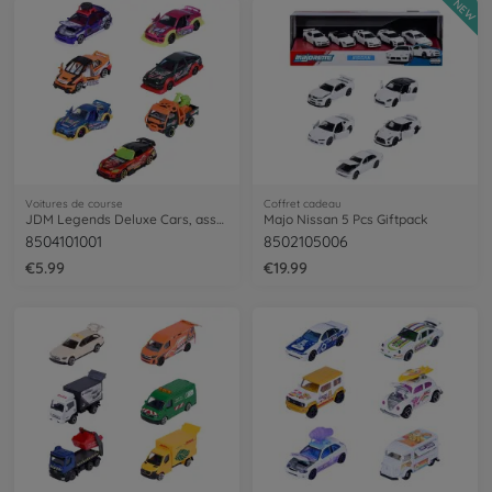
NEW
Voitures de course
Coffret cadeau
JDM Legends Deluxe Cars, assortiment de 6 modèles
Majo Nissan 5 Pcs Giftpack
8504101001
8502105006
€5.99
€19.99