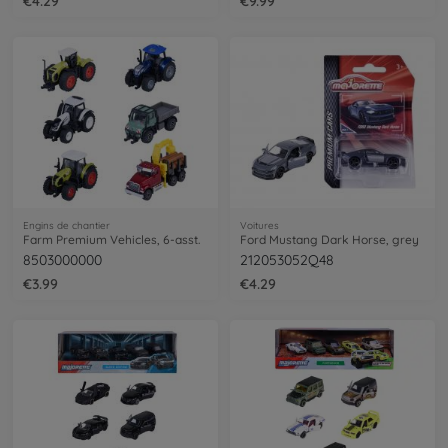
€4.29
€9.99
Engins de chantier
Voitures
Farm Premium Vehicles, 6-asst.
Ford Mustang Dark Horse, grey
8503000000
212053052Q48
€3.99
€4.29