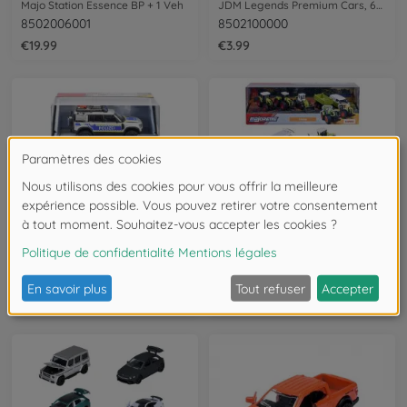
Majo Station Essence BP + 1 Veh
JDM Legends Premium Cars, 6-asst.
8502006001
8502100000
€19.99
€3.99
Police
Engins de chantier
Land Rover Defender 90 Police
Majo Ferme Class 5 Pcs Giftpack
8503712002
8503105002
€11.99
€19.99