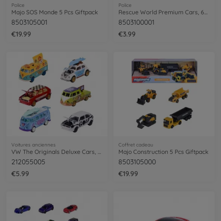
Police
Police
Majo SOS Monde 5 Pcs Giftpack
Rescue World Premium Cars, 6-asst.
8503105001
8503100001
€19.99
€3.99
Voitures anciennes
Coffret cadeau
VW The Originals Deluxe Cars, 6-sort.
Majo Construction 5 Pcs Giftpack
212055005
8503105000
€5.99
€19.99