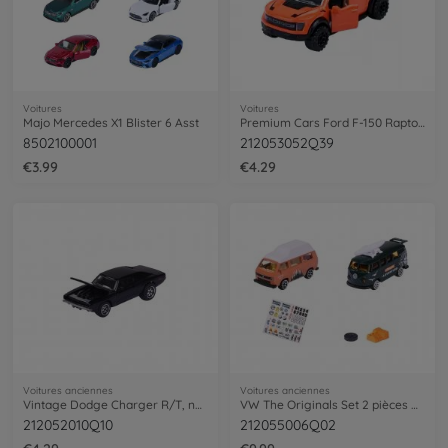
Voitures
Voitures
Majo Mercedes X1 Blister 6 Asst
Premium Cars Ford F-150 Raptor, orange
8502100001
212053052Q39
€3.99
€4.29
Voitures anciennes
Voitures anciennes
Vintage Dodge Charger R/T, noir
VW The Originals Set 2 pièces Adventure
212052010Q10
212055006Q02