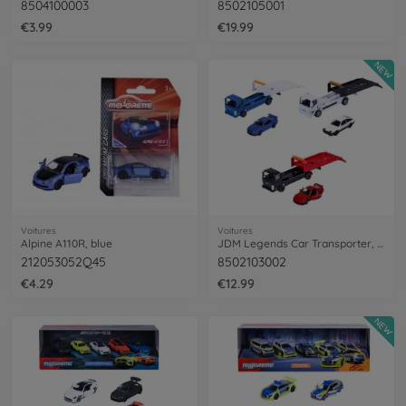
8504100003
8502105001
€3.99
€19.99
NEW
Voitures
Voitures
Alpine A110R, blue
JDM Legends Car Transporter, 3-asst.
212053052Q45
8502103002
€4.29
€12.99
NEW