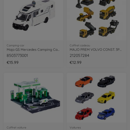
Camping-car
Coffret cadeau
Majo GS Mercedes Camping Car 19Cm
MAJO PREM VOLVO CONST. 3PCS ASST
8503773001
212057284
€15.99
€12.99
Coffret voiture
Voitures