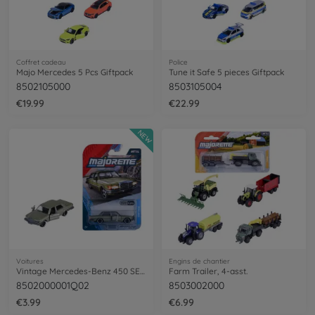
Coffret cadeau
Police
Majo Mercedes 5 Pcs Giftpack
Tune it Safe 5 pieces Giftpack
8502105000
8503105004
€19.99
€22.99
NEW
Voitures
Engins de chantier
Vintage Mercedes-Benz 450 SEL, green
Farm Trailer, 4-asst.
8502000001Q02
8503002000
€3.99
€6.99