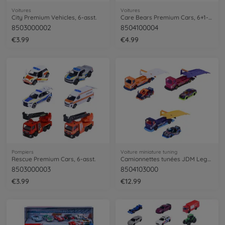
Voitures
Voitures
City Premium Vehicles, 6-asst.
Care Bears Premium Cars, 6+1-asst.
8503000002
8504100004
€3.99
€4.99
Pompiers
Voiture miniature tuning
Rescue Premium Cars, 6-asst.
Camionnettes tunées JDM Legends, 3 modèles.
8503000003
8504103000
€3.99
€12.99