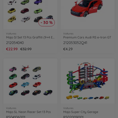
- 30 %
Voitures
Voitures
Majo Sl Set 13 Pcs Graffiti (9+4 Exclusi
Premium Cars Audi RS e-tron GT
212054040
212053052Q41
€22.99
€32.99
€4.29
Voitures
Voitures
Majo SL Neon Racer Set 13 Pcs
Majo Super City Garage
8504106001
8502009001